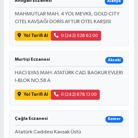
Anılgan Eczanesi
Alanya
MAHMUTLAR MAH. 4 YOL MEVKİİ, GOLD CİTY
OTEL KAVŞAĞI DORİS AYTUR OTEL KARŞISI
Yol Tarifi Al
0 (242) 528 62 00
Murtiçi Eczanesi
Akseki
HACI ILYAS MAH. ATATÜRK CAD. BAGKUR EVLERI
I-BLOK NO.58 A
Yol Tarifi Al
0 (242) 678 13 00
Çağla Eczanesi
Kemer
Atatürk Caddesi Kavsak Üstü