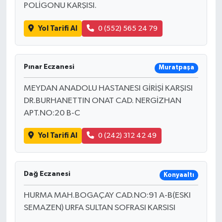
POLİGONU KARŞISI.
Yol Tarifi Al
0 (552) 565 24 79
Pınar Eczanesi
Muratpaşa
MEYDAN ANADOLU HASTANESI GİRİŞİ KARŞISI
DR.BURHANETTIN ONAT CAD. NERGİZHAN
APT.NO:20 B-C
Yol Tarifi Al
0 (242) 312 42 49
Dağ Eczanesi
Konyaaltı
HURMA MAH.BOGAÇAY CAD.NO:91 A-B(ESKI
SEMAZEN) URFA SULTAN SOFRASI KARSISI