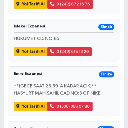
Yol Tarifi Al
0 (242) 872 16 76
Işlekel Eczanesi
Elmalı
HÜKÜMET CD. NO:65
Yol Tarifi Al
0 (242) 618 13 26
Emre Eczanesi
Finike
**(GECE SAAT 23.59'A KADAR AÇIK)**
HASYURT MAH.SAHİL CAD.NO:3 C FİNİKE
Yol Tarifi Al
0 (530) 368 07 80