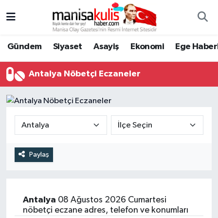
Asayiş
Yunusemre Nöbetçi Eczaneler
Gündem
Siyaset
Asayiş
Ekonomi
Ege Haberl
Ege Haberleri
Yunusemre Hava Durumu
Antalya Nöbetçi Eczaneler
Ekonomi
Yunusemre Trafik Yoğunluk Haritası
Genel
Süper Lig Puan Durumu ve Fikstür
Gündem
Tüm Manşetler
Paylaş
Resmi İlan
Son Dakika Haberleri
Siyaset
Haber Arşivi
Antalya
08 Ağustos 2026 Cumartesi
nöbetçi eczane adres, telefon ve konumları
Spor