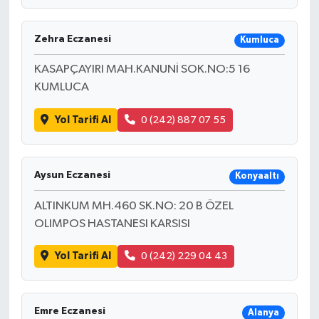
Zehra Eczanesi
Kumluca
KASAPÇAYIRI MAH.KANUNİ SOK.NO:5 16
KUMLUCA
Yol Tarifi Al
0 (242) 887 07 55
Aysun Eczanesi
Konyaaltı
ALTINKUM MH.460 SK.NO: 20 B ÖZEL
OLIMPOS HASTANESI KARSISI
Yol Tarifi Al
0 (242) 229 04 43
Emre Eczanesi
Alanya