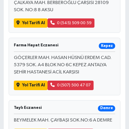
ÇALKAYA MAH. BERBEROĞLU ÇARŞISI 28109
SOK. NO:8 8 AKSU
Yol Tarifi Al
0 (545) 509 00 59
Farma Hayat Eczanesi
Kepez
GÖÇERLER MAH. HASAN HÜSNÜ ERDEM CAD.
5379 SOK. A4 BLOK NO 6C KEPEZ ANTALYA
ŞEHİR HASTANESİ ACİL KARŞISI
Yol Tarifi Al
0 (507) 500 47 07
Taylı Eczanesi
Demre
BEYMELEK MAH. ÇAYBAŞI SOK.NO:6 A DEMRE