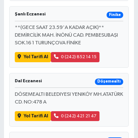
Şanlı Eczanesi
Finike
**(GECE SAAT 23.59'A KADAR AÇIK)**
DEMİRCİLİK MAH. İNÖNÜ CAD. PEMBESUBAŞI
SOK.16 1 TURUNÇOVA FİNİKE
Yol Tarifi Al
0 (242) 852 14 15
Dal Eczanesi
Döşemealtı
DÖSEMEALTI BELEDIYESI YENIKÖY MH.ATATÜRK
CD. NO:478 A
Yol Tarifi Al
0 (242) 421 21 47