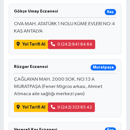
Türkiye
Gökçe Umay Eczanesi
Kaş
OVA MAH. ATATÜRK 1 NOLU KÜME EVLERİ NO:4
Yaşam
KAŞ ANTALYA
Yol Tarifi Al
0 (242) 841 84 84
Rüzgar Eczanesi
Muratpaşa
ÇAĞLAYAN MAH. 2000 SOK. NO:13 A
MURATPAŞA (Fener Migros arkası, Ahmet
Atmaca aile sağlığı merkezi yanı)
Yol Tarifi Al
0 (242) 323 85 42
Vereseli Kaş Eczanesi