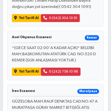
MANAVGAT ( İmam Hatip Lisesinden Bayıra
doğru çıkan yol üzerinde) ( 0542 304 1091)
Yol Tarifi Al
0 (542) 304 10 91
Asel Okyanus Eczanesi
Kemer
*(GECE SAAT 02:00'A KADAR AÇIK)* BELDİBİ
MAH.BAŞKOMUTAN ATATÜRK CAD. NO:520 D
KEMER (SGK ANLAŞMASI YOKTUR.)
Yol Tarifi Al
0 (242) 756 10 98
İren Eczanesi
Muratpaşa
GÜZELOBA MAH.RAUF DENKTAŞ CAD.NO:47 A
MURATPAŞA GÜRAY MARKET BİTİŞİĞİ.ATIŞ