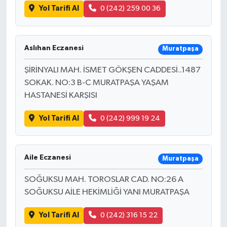
Yol Tarifi Al
0 (242) 259 00 36
Aslıhan Eczanesi
Muratpaşa
ŞİRİNYALI MAH. İSMET GÖKŞEN CADDESİ..1487
SOKAK. NO:3 B-C MURATPAŞA YAŞAM
HASTANESİ KARŞISI
Yol Tarifi Al
0 (242) 999 19 24
Aile Eczanesi
Muratpaşa
SOĞUKSU MAH. TOROSLAR CAD. NO:26 A
SOĞUKSU AİLE HEKİMLİĞİ YANI MURATPAŞA
Yol Tarifi Al
0 (242) 316 15 22