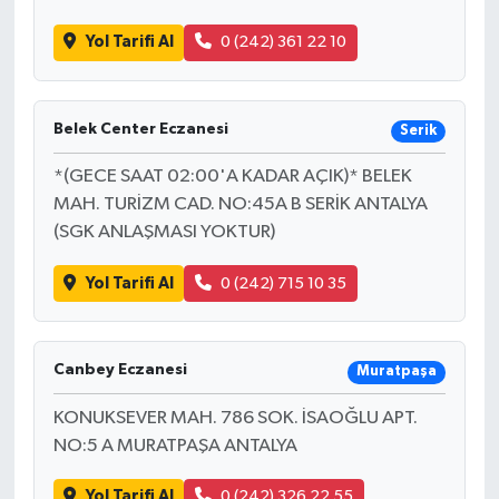
Yol Tarifi Al
0 (242) 361 22 10
Belek Center Eczanesi
Serik
*(GECE SAAT 02:00'A KADAR AÇIK)* BELEK
MAH. TURİZM CAD. NO:45A B SERİK ANTALYA
(SGK ANLAŞMASI YOKTUR)
Yol Tarifi Al
0 (242) 715 10 35
Canbey Eczanesi
Muratpaşa
KONUKSEVER MAH. 786 SOK. İSAOĞLU APT.
NO:5 A MURATPAŞA ANTALYA
Yol Tarifi Al
0 (242) 326 22 55