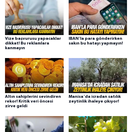
Vize başvurusu yapacaklar
IBAN'la para gönderirken
dikkat! Bu reklamlara
sakın bu hatayı yapmayın!
kanmayın
Altın sahiplerini sevindiren
Manisa'da icradan satılık
rekor! Kritik veri öncesi
zeytinlik ihaleye çıkıyor!
zirve geldi