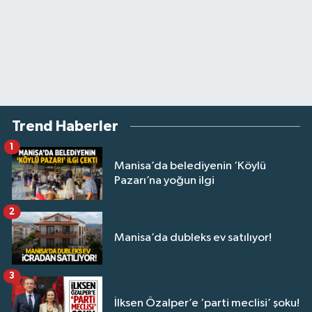
Trend Haberler
1
Manisa’da belediyenin ‘Köylü
Pazarı’na yoğun ilgi
2
Manisa’da dubleks ev satılıyor!
3
İlksen Özalper’e ‘parti meclisi’ şoku!