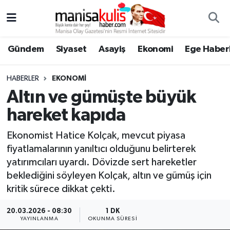
Asayiş
Yunusemre Nöbetçi Eczaneler
Gündem
Siyaset
Asayiş
Ekonomi
Ege Haberl
Ege Haberleri
Yunusemre Hava Durumu
HABERLER
EKONOMI
Ekonomi
Yunusemre Trafik Yoğunluk Haritası
Altın ve gümüşte büyük
hareket kapıda
Genel
Süper Lig Puan Durumu ve Fikstür
Ekonomist Hatice Kolçak, mevcut piyasa
Gündem
Tüm Manşetler
fiyatlamalarının yanıltıcı olduğunu belirterek
yatırımcıları uyardı. Dövizde sert hareketler
Resmi İlan
Son Dakika Haberleri
beklediğini söyleyen Kolçak, altın ve gümüş için
kritik sürece dikkat çekti.
Siyaset
Haber Arşivi
20.03.2026 - 08:30
1 DK
YAYINLANMA
OKUNMA SÜRESI
Spor