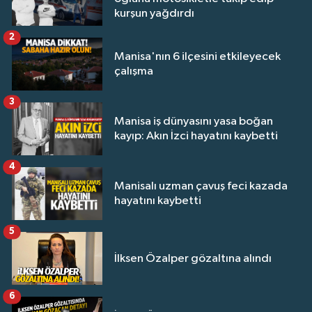
kurşun yağdırdı
2
Manisa'nın 6 ilçesini etkileyecek
çalışma
3
Manisa iş dünyasını yasa boğan
kayıp: Akın İzci hayatını kaybetti
4
Manisalı uzman çavuş feci kazada
hayatını kaybetti
5
İlksen Özalper gözaltına alındı
6