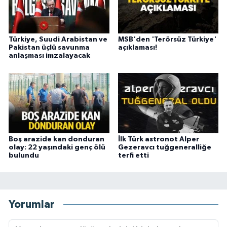
Türkiye, Suudi Arabistan ve
MSB'den 'Terörsüz Türkiye'
Pakistan üçlü savunma
açıklaması!
anlaşması imzalayacak
Boş arazide kan donduran
İlk Türk astronot Alper
olay: 22 yaşındaki genç ölü
Gezeravcı tuğgeneralliğe
bulundu
terfi etti
Yorumlar