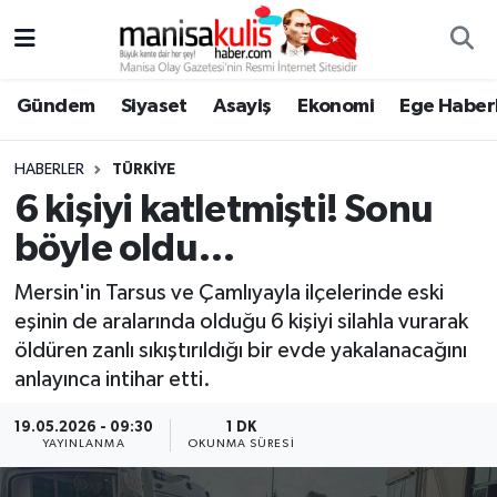
Asayiş
Yunusemre Nöbetçi Eczaneler
Gündem
Siyaset
Asayiş
Ekonomi
Ege Haberl
Ege Haberleri
Yunusemre Hava Durumu
HABERLER
TÜRKIYE
Ekonomi
Yunusemre Trafik Yoğunluk Haritası
6 kişiyi katletmişti! Sonu
böyle oldu…
Genel
Süper Lig Puan Durumu ve Fikstür
Mersin'in Tarsus ve Çamlıyayla ilçelerinde eski
Gündem
Tüm Manşetler
eşinin de aralarında olduğu 6 kişiyi silahla vurarak
öldüren zanlı sıkıştırıldığı bir evde yakalanacağını
Resmi İlan
Son Dakika Haberleri
anlayınca intihar etti.
Siyaset
Haber Arşivi
19.05.2026 - 09:30
1 DK
YAYINLANMA
OKUNMA SÜRESI
Spor