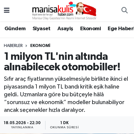
Asayiş
Yunusemre Nöbetçi Eczaneler
Gündem
Siyaset
Asayiş
Ekonomi
Ege Haberl
Ege Haberleri
Yunusemre Hava Durumu
HABERLER
EKONOMI
Ekonomi
Yunusemre Trafik Yoğunluk Haritası
1 milyon TL'nin altında
alınabilecek otomobiller!
Genel
Süper Lig Puan Durumu ve Fikstür
Sıfır araç fiyatlarının yükselmesiyle birlikte ikinci el
Gündem
Tüm Manşetler
piyasasında 1 milyon TL bandı kritik eşik haline
geldi. Uzmanlara göre bu bütçeyle hâlâ
Resmi İlan
Son Dakika Haberleri
“sorunsuz ve ekonomik” modeller bulunabiliyor
ancak seçenekler hızla daralıyor.
Siyaset
Haber Arşivi
18.05.2026 - 22:30
1 DK
YAYINLANMA
OKUNMA SÜRESI
Spor