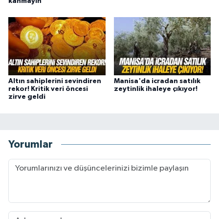
kanmayın
Altın sahiplerini sevindiren
Manisa'da icradan satılık
rekor! Kritik veri öncesi
zeytinlik ihaleye çıkıyor!
zirve geldi
Yorumlar