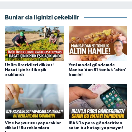
Bunlar da ilginizi çekebilir
Üzüm üreticileri dikkat!
Yeni model gündemde…
Hasat için kritik eşik
Manisa’dan 91 tonluk ‘altın’
açıklandı
hamle!
Vize başvurusu yapacaklar
IBAN'la para gönderirken
dikkat! Bu reklamlara
sakın bu hatayı yapmayın!