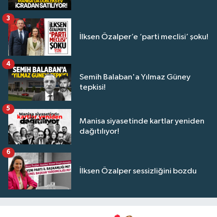
3
İlksen Özalper’e ‘parti meclisi’ şoku!
4
Semih Balaban'a Yılmaz Güney
tepkisi!
5
Manisa siyasetinde kartlar yeniden
dağıtılıyor!
6
İlksen Özalper sessizliğini bozdu