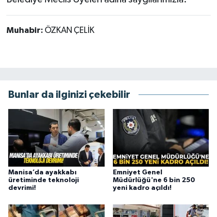
Muhabir:
ÖZKAN ÇELİK
Bunlar da ilginizi çekebilir
Manisa’da ayakkabı
Emniyet Genel
üretiminde teknoloji
Müdürlüğü'ne 6 bin 250
devrimi!
yeni kadro açıldı!