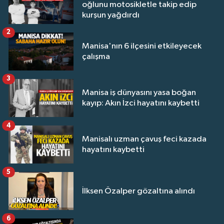
oğlunu motosikletle takip edip
kurşun yağdırdı
2
Manisa'nın 6 ilçesini etkileyecek
çalışma
3
Manisa iş dünyasını yasa boğan
kayıp: Akın İzci hayatını kaybetti
4
Manisalı uzman çavuş feci kazada
hayatını kaybetti
5
İlksen Özalper gözaltına alındı
6