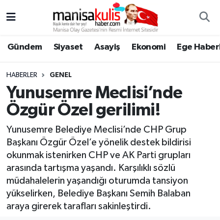
Asayiş
Yunusemre Nöbetçi Eczaneler
Gündem
Siyaset
Asayiş
Ekonomi
Ege Haberl
Ege Haberleri
Yunusemre Hava Durumu
HABERLER
GENEL
Ekonomi
Yunusemre Trafik Yoğunluk Haritası
Yunusemre Meclisi’nde
Özgür Özel gerilimi!
Genel
Süper Lig Puan Durumu ve Fikstür
Yunusemre Belediye Meclisi’nde CHP Grup
Gündem
Tüm Manşetler
Başkanı Özgür Özel’e yönelik destek bildirisi
okunmak istenirken CHP ve AK Parti grupları
Resmi İlan
Son Dakika Haberleri
arasında tartışma yaşandı. Karşılıklı sözlü
müdahalelerin yaşandığı oturumda tansiyon
Siyaset
Haber Arşivi
yükselirken, Belediye Başkanı Semih Balaban
araya girerek tarafları sakinleştirdi.
Spor