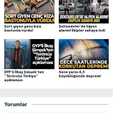
Şort giyen genç kıza
Şehzadeler’de hijyen
bastonla vurdu!
alarmı! Ekipler sahaya indi
DYP’li İlkay Şimşek’ten
Gece yarısı 4,5
“Terörsüz Türkiye”
büyüklüğünde deprem!
açıklaması
Yorumlar