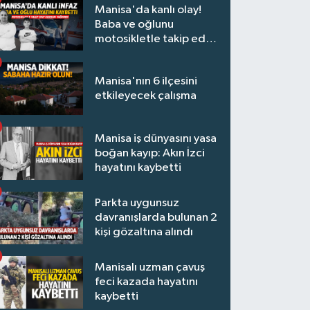
Manisa'da kanlı olay!
Baba ve oğlunu
motosikletle takip edip
kurşun yağdırdı
Manisa'nın 6 ilçesini
etkileyecek çalışma
Manisa iş dünyasını yasa
boğan kayıp: Akın İzci
hayatını kaybetti
Parkta uygunsuz
davranışlarda bulunan 2
kişi gözaltına alındı
Manisalı uzman çavuş
feci kazada hayatını
kaybetti