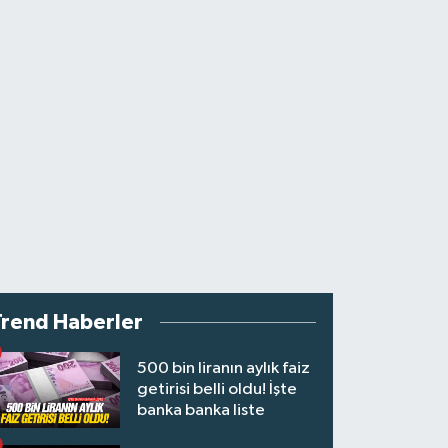
Trend Haberler
500 bin liranın aylık faiz
getirisi belli oldu! İşte
banka banka liste