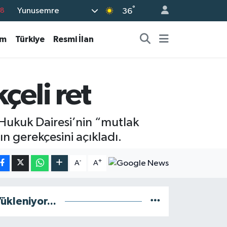
°
Yunusemre
18
36
18
am
Türkiye
Resmi İlan
32
38
03
çeli ret
14
Hukuk Dairesi’nin “mutlak
rın gerekçesini açıkladı.
-
+
A
A
ükleniyor...