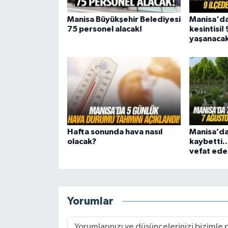
Manisa Büyükşehir Belediyesi
Manisa'da
75 personel alacak!
kesintisi! 
yaşanaca
Hafta sonunda hava nasıl
Manisa’da 
olacak?
kaybetti.
vefat ede
Yorumlar