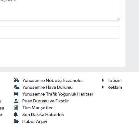
Yunusemre Nöbetçi Eczaneler
İletişim
Yunusemre Hava Durumu
Reklam
Yunusemre Trafik Yoğunluk Haritası
Puan Durumu ve Fikstür
n
Tüm Manşetler
isa
Son Dakika Haberleri
et
Haber Arşivi