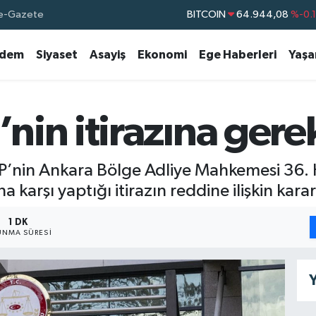
e-Gazete
BITCOIN
64.944,08
%-0.
DOLAR
47,7436
%0.
dem
Siyaset
Asayiş
Ekonomi
Ege Haberleri
Yaş
EURO
55,2510
%0.
STERLİN
64,4811
%0.
GRAM ALTIN
6660.55
%0.
in itirazına gerek
BİST100
13.779
%-
P’nin Ankara Bölge Adliye Mahkemesi 36. 
na karşı yaptığı itirazın reddine ilişkin kara
1 DK
NMA SÜRESI
Y