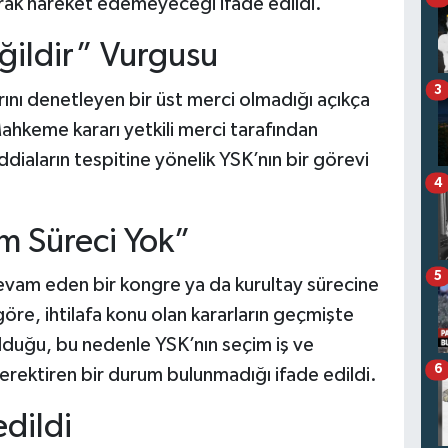
larak hareket edemeyeceği ifade edildi.
ğildir” Vurgusu
3
nı denetleyen bir üst merci olmadığı açıkça
“Mahkeme kararı yetkili merci tarafından
ddiaların tespitine yönelik YSK’nın bir görevi
4
m Süreci Yok”
5
evam eden bir kongre ya da kurultay sürecine
 göre, ihtilafa konu olan kararların geçmişte
 olduğu, bu nedenle YSK’nın seçim iş ve
6
gerektiren bir durum bulunmadığı ifade edildi.
dildi