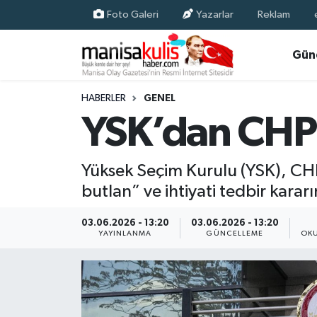
Foto Galeri
Yazarlar
Reklam
Asayiş
Yunusemre Nöbetçi Eczaneler
Gün
Ege Haberleri
Yunusemre Hava Durumu
HABERLER
GENEL
YSK’dan CHP’n
Ekonomi
Yunusemre Trafik Yoğunluk Haritası
Genel
Süper Lig Puan Durumu ve Fikstür
Yüksek Seçim Kurulu (YSK), CH
butlan” ve ihtiyati tedbir kararı
Gündem
Tüm Manşetler
03.06.2026 - 13:20
03.06.2026 - 13:20
Resmi İlan
Son Dakika Haberleri
YAYINLANMA
GÜNCELLEME
OKU
Siyaset
Haber Arşivi
Spor