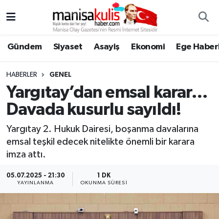
Asayiş
Yunusemre Nöbetçi Eczaneler
Gündem
Siyaset
Asayiş
Ekonomi
Ege Haberl
Ege Haberleri
Yunusemre Hava Durumu
HABERLER
GENEL
Ekonomi
Yunusemre Trafik Yoğunluk Haritası
Yargıtay’dan emsal karar…
Davada kusurlu sayıldı!
Genel
Süper Lig Puan Durumu ve Fikstür
Yargıtay 2. Hukuk Dairesi, boşanma davalarına
Gündem
Tüm Manşetler
emsal teşkil edecek nitelikte önemli bir karara
imza attı.
Resmi İlan
Son Dakika Haberleri
05.07.2025 - 21:30
1 DK
YAYINLANMA
OKUNMA SÜRESI
Siyaset
Haber Arşivi
Spor