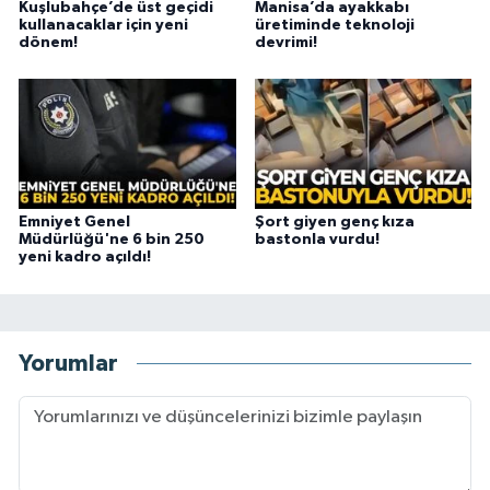
Kuşlubahçe’de üst geçidi
Manisa’da ayakkabı
kullanacaklar için yeni
üretiminde teknoloji
dönem!
devrimi!
Emniyet Genel
Şort giyen genç kıza
Müdürlüğü'ne 6 bin 250
bastonla vurdu!
yeni kadro açıldı!
Yorumlar