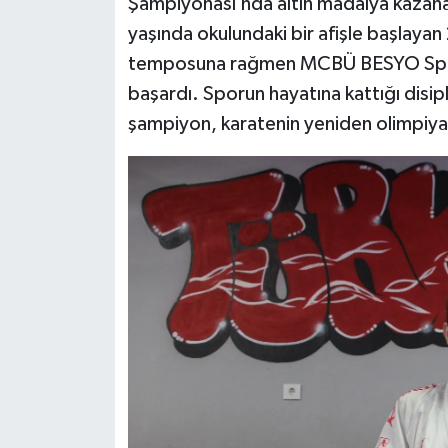
Şampiyonası’nda altın madalya kazanar
yaşında okulundaki bir afişle başlayan
temposuna rağmen MCBÜ BESYO Spor Yö
başardı. Sporun hayatına kattığı disip
şampiyon, karatenin yeniden olimpiyat