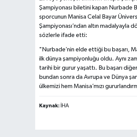
Şampiyonası biletini kapan Nurbade Bü
sporcunun Manisa Celal Bayar Üniversit
Şampiyonası’ndan altın madalyayla dön
sözlerle ifade etti:
"Nurbade’nin elde ettiği bu başarı, M
ilk dünya şampiyonluğu oldu. Aynı za
tarihi bir gurur yaşattı. Bu başarı diğe
bundan sonra da Avrupa ve Dünya şam
ülkemizi hem Manisa’mızı gururland
Kaynak:
İHA