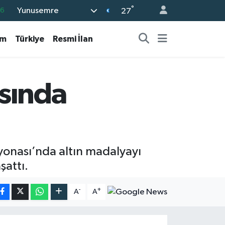
°
Yunusemre
0
27
08
am
Türkiye
Resmi İlan
0
12
0
sında
16
iyonası’nda altın madalyayı
şattı.
-
+
A
A