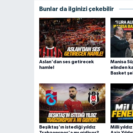
Bunlar da ilginizi çekebilir
Aslan'dan ses getirecek
Manisa Süp
hamle!
elinden ka
Basket şeh
Beşiktaş'ın istediği yıldız
Milli yıld
Trabzonspor'a mı gidiyor?
Aziz Yıld