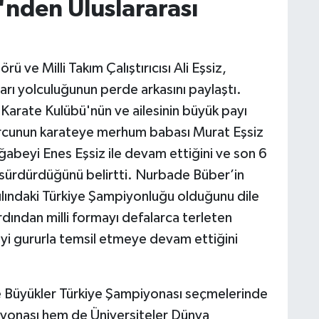
'nden Uluslararası
ve Milli Takım Çalıştırıcısı Ali Eşsiz,
şarı yolculuğunun perde arkasını paylaştı.
Karate Kulübü'nün ve ailesinin büyük payı
rcunun karateye merhum babası Murat Eşsiz
ağabeyi Enes Eşsiz ile devam ettiğini ve son 6
 sürdürdüğünü belirtti. Nurbade Büber’in
yılındaki Türkiye Şampiyonluğu olduğunu dile
rdından milli formayı defalarca terleten
'yi gururla temsil etmeye devam ettiğini
ene Büyükler Türkiye Şampiyonası seçmelerinde
yonası hem de Üniversiteler Dünya