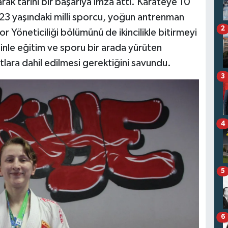
ak tarihi bir başarıya imza attı. Karateye 10
 23 yaşındaki milli sporcu, yoğun antrenman
2
neticiliği bölümünü de ikincilikle bitirmeyi
linle eğitim ve sporu bir arada yürüten
lara dahil edilmesi gerektiğini savundu.
3
4
5
6