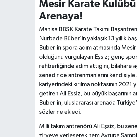
Mesir Karate Kulübü
Arenaya!
Manisa BBSK Karate Takımı Başantrenörü 
Nurbade Büber’in yaklaşık 13 yıllık ba
Büber'in spora adım atmasında Mesir 
olduğunu vurgulayan Eşsiz; genç spo
rehberliğinde adım attığını, bilahare 
senedir de antrenmanlarını kendisiyle
kariyerindeki kırılma noktasının 2021 
getiren Ali Eşsiz, bu büyük başarının a
Büber'in, uluslararası arenada Türkiye
sözlerine ekledi.
Milli takım antrenörü Ali Eşsiz, bu s
zirveye yerleşerek hem Avrupa Şampi