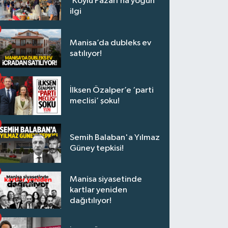
‘Köylü Pazarı’na yoğun
ilgi
Manisa’da dubleks ev
satılıyor!
İlksen Özalper’e ‘parti
meclisi’ şoku!
Semih Balaban'a Yılmaz
Güney tepkisi!
Manisa siyasetinde
kartlar yeniden
dağıtılıyor!