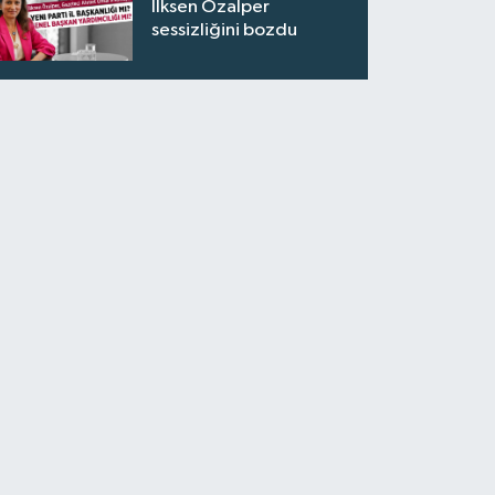
İlksen Özalper
sessizliğini bozdu