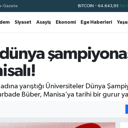
e-Gazete
DOLAR
47,6704
%
EURO
55,0406
%-0.
dem
Siyaset
Asayiş
Ekonomi
Ege Haberleri
Yaş
STERLİN
64,2143
%
GRAM ALTIN
6500.87
%0.
BİST100
13.799
%7
r dünya şampiyona
BITCOIN
64.643,95
%0.
salı!
 adına yarıştığı Üniversiteler Dünya Şamp
rbade Büber, Manisa’ya tarihi bir gurur ya