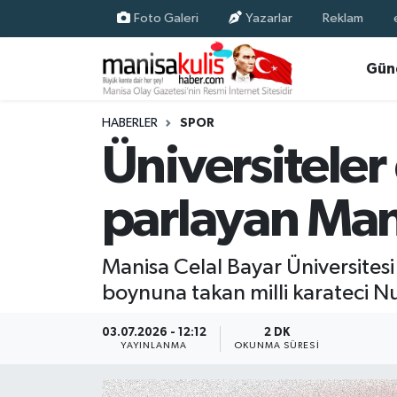
Foto Galeri
Yazarlar
Reklam
Asayiş
Yunusemre Nöbetçi Eczaneler
Gün
Ege Haberleri
Yunusemre Hava Durumu
HABERLER
SPOR
Üniversitele
Ekonomi
Yunusemre Trafik Yoğunluk Haritası
parlayan Mani
Genel
Süper Lig Puan Durumu ve Fikstür
Gündem
Tüm Manşetler
Manisa Celal Bayar Üniversitesi
boynuna takan milli karateci Nu
Resmi İlan
Son Dakika Haberleri
03.07.2026 - 12:12
2 DK
Siyaset
Haber Arşivi
YAYINLANMA
OKUNMA SÜRESI
Spor