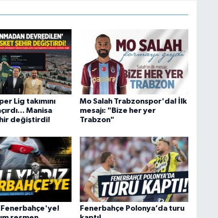
er Lig takımını
Mo Salah Trabzonspor'da! İlk
çırdı... Manisa
mesajı: "Bize her yer
ir değiştirdi!
Trabzon"
ız Fenerbahçe'ye!
Fenerbahçe Polonya’da turu
ırım resmen
kaptı!