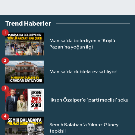
Trend Haberler
1
Manisa’da belediyenin ‘Köylü
Pazarı’na yoğun ilgi
2
Manisa’da dubleks ev satılıyor!
3
İlksen Özalper’e ‘parti meclisi’ şoku!
4
Semih Balaban'a Yılmaz Güney
tepkisi!