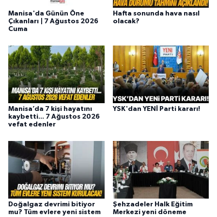
Manisa'da Günün Öne
Hafta sonunda hava nasıl
Çıkanları | 7 Ağustos 2026
olacak?
Cuma
Manisa’da 7 kişi hayatını
YSK'dan YENİ Parti kararı!
kaybetti... 7 Ağustos 2026
vefat edenler
Doğalgaz devrimi bitiyor
Şehzadeler Halk Eğitim
mu? Tüm evlere yeni sistem
Merkezi yeni döneme