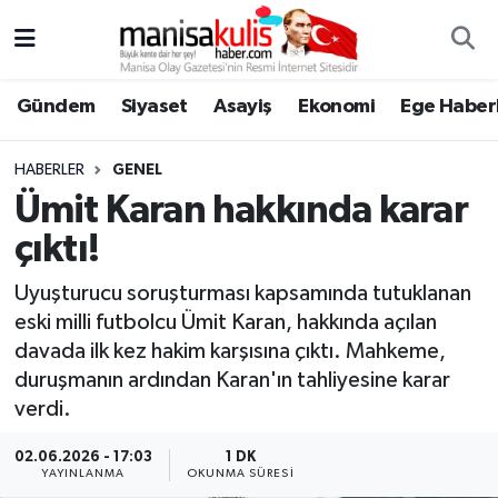
Asayiş
Yunusemre Nöbetçi Eczaneler
Gündem
Siyaset
Asayiş
Ekonomi
Ege Haberl
Ege Haberleri
Yunusemre Hava Durumu
HABERLER
GENEL
Ekonomi
Yunusemre Trafik Yoğunluk Haritası
Ümit Karan hakkında karar
çıktı!
Genel
Süper Lig Puan Durumu ve Fikstür
Uyuşturucu soruşturması kapsamında tutuklanan
Gündem
Tüm Manşetler
eski milli futbolcu Ümit Karan, hakkında açılan
davada ilk kez hakim karşısına çıktı. Mahkeme,
Resmi İlan
Son Dakika Haberleri
duruşmanın ardından Karan'ın tahliyesine karar
verdi.
Siyaset
Haber Arşivi
02.06.2026 - 17:03
1 DK
YAYINLANMA
OKUNMA SÜRESI
Spor