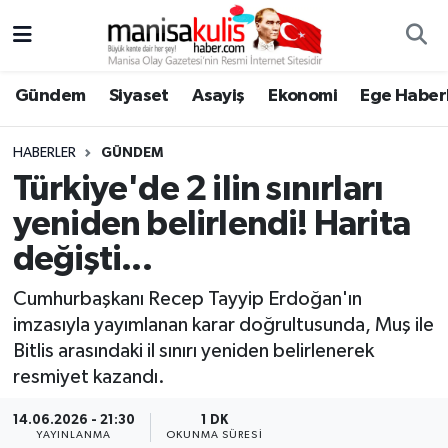
Asayiş
Yunusemre Nöbetçi Eczaneler
Gündem
Siyaset
Asayiş
Ekonomi
Ege Haberl
Ege Haberleri
Yunusemre Hava Durumu
HABERLER
GÜNDEM
Ekonomi
Yunusemre Trafik Yoğunluk Haritası
Türkiye'de 2 ilin sınırları
yeniden belirlendi! Harita
Genel
Süper Lig Puan Durumu ve Fikstür
değişti...
Gündem
Tüm Manşetler
Cumhurbaşkanı Recep Tayyip Erdoğan'ın
imzasıyla yayımlanan karar doğrultusunda, Muş ile
Resmi İlan
Son Dakika Haberleri
Bitlis arasındaki il sınırı yeniden belirlenerek
resmiyet kazandı.
Siyaset
Haber Arşivi
14.06.2026 - 21:30
1 DK
Spor
YAYINLANMA
OKUNMA SÜRESI