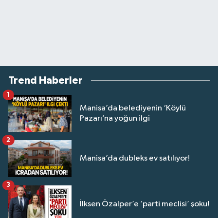
Trend Haberler
1
Manisa’da belediyenin ‘Köylü
Pazarı’na yoğun ilgi
2
Manisa’da dubleks ev satılıyor!
3
İlksen Özalper’e ‘parti meclisi’ şoku!