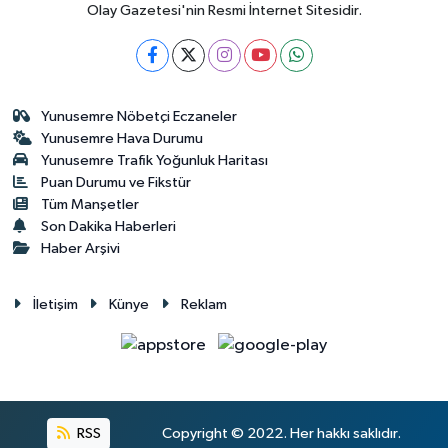
Olay Gazetesi'nin Resmi İnternet Sitesidir.
Yunusemre Nöbetçi Eczaneler
Yunusemre Hava Durumu
Yunusemre Trafik Yoğunluk Haritası
Puan Durumu ve Fikstür
Tüm Manşetler
Son Dakika Haberleri
Haber Arşivi
İletişim
Künye
Reklam
RSS
Copyright © 2022. Her hakkı saklıdır.