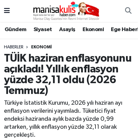
Asayiş
Yunusemre Nöbetçi Eczaneler
Gündem
Siyaset
Asayiş
Ekonomi
Ege Haberl
Ege Haberleri
Yunusemre Hava Durumu
HABERLER
EKONOMI
Ekonomi
Yunusemre Trafik Yoğunluk Haritası
TÜİK haziran enflasyonunu
açıkladı! Yıllık enflasyon
Genel
Süper Lig Puan Durumu ve Fikstür
yüzde 32,11 oldu (2026
Gündem
Tüm Manşetler
Temmuz)
Resmi İlan
Son Dakika Haberleri
Türkiye İstatistik Kurumu, 2026 yılı haziran ayı
enflasyon verilerini yayımladı. Tüketici fiyat
Siyaset
Haber Arşivi
endeksi haziranda aylık bazda yüzde 0,99
artarken, yıllık enflasyon yüzde 32,11 olarak
Spor
gerçekleşti.