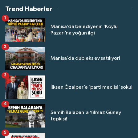
Trend Haberler
1
Manisa’da belediyenin ‘Köylü
Pazarı’na yoğun ilgi
2
Manisa’da dubleks ev satılıyor!
3
İlksen Özalper’e ‘parti meclisi’ şoku!
4
Semih Balaban'a Yılmaz Güney
tepkisi!
5