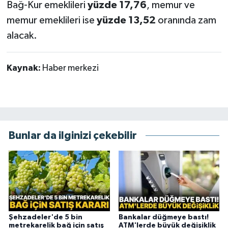
Bağ-Kur emeklileri
yüzde 17,76
, memur ve
memur emeklileri ise
yüzde 13,52
oranında zam
alacak.
Kaynak:
Haber merkezi
Bunlar da ilginizi çekebilir
Şehzadeler'de 5 bin
Bankalar düğmeye bastı!
metrekarelik bağ için satış
ATM'lerde büyük değişiklik