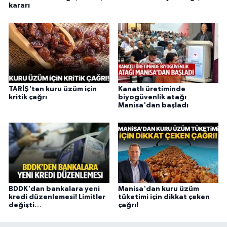
kararı
TARİŞ'ten kuru üzüm için
Kanatlı üretiminde
kritik çağrı
biyogüvenlik atağı
Manisa'dan başladı
BDDK'dan bankalara yeni
Manisa'dan kuru üzüm
kredi düzenlemesi! Limitler
tüketimi için dikkat çeken
değişti…
çağrı!