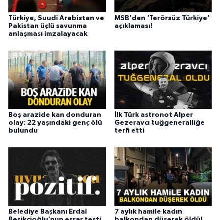
Türkiye, Suudi Arabistan ve
MSB'den 'Terörsüz Türkiye'
Pakistan üçlü savunma
açıklaması!
anlaşması imzalayacak
Boş arazide kan donduran
İlk Türk astronot Alper
olay: 22 yaşındaki genç ölü
Gezeravcı tuğgeneralliğe
bulundu
terfi etti
Belediye Başkanı Erdal
7 aylık hamile kadın
Beşikçioğlu’nun esrar testi
balkondan düşerek öldü!