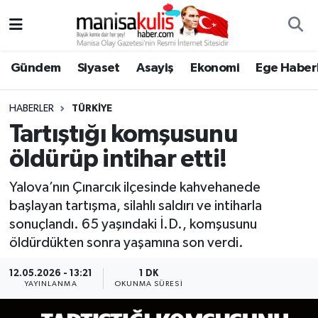
Asayiş
Yunusemre Nöbetçi Eczaneler
Gündem
Siyaset
Asayiş
Ekonomi
Ege Haberl
Ege Haberleri
Yunusemre Hava Durumu
HABERLER
TÜRKIYE
Ekonomi
Yunusemre Trafik Yoğunluk Haritası
Tartıştığı komşusunu
öldürüp intihar etti!
Genel
Süper Lig Puan Durumu ve Fikstür
Yalova’nın Çınarcık ilçesinde kahvehanede
Gündem
Tüm Manşetler
başlayan tartışma, silahlı saldırı ve intiharla
sonuçlandı. 65 yaşındaki İ.D., komşusunu
Resmi İlan
Son Dakika Haberleri
öldürdükten sonra yaşamına son verdi.
Siyaset
Haber Arşivi
12.05.2026 - 13:21
1 DK
YAYINLANMA
OKUNMA SÜRESI
Spor