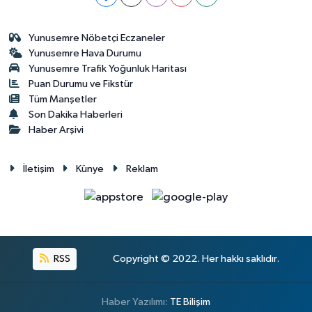
Yunusemre Nöbetçi Eczaneler
Yunusemre Hava Durumu
Yunusemre Trafik Yoğunluk Haritası
Puan Durumu ve Fikstür
Tüm Manşetler
Son Dakika Haberleri
Haber Arşivi
İletişim
Künye
Reklam
RSS
Copyright © 2022. Her hakkı saklıdır.
Haber Yazılımı:
TE Bilişim