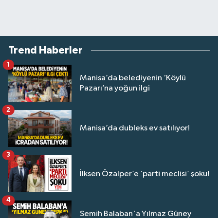
Trend Haberler
1
Manisa’da belediyenin ‘Köylü
Pazarı’na yoğun ilgi
2
Manisa’da dubleks ev satılıyor!
3
İlksen Özalper’e ‘parti meclisi’ şoku!
4
Semih Balaban'a Yılmaz Güney