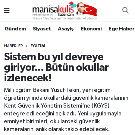
Asayiş
Yunusemre Nöbetçi Eczaneler
Gündem
Siyaset
Asayiş
Ekonomi
Ege Haberl
Ege Haberleri
Yunusemre Hava Durumu
HABERLER
EĞITIM
Ekonomi
Yunusemre Trafik Yoğunluk Haritası
Sistem bu yıl devreye
giriyor... Bütün okullar
Genel
Süper Lig Puan Durumu ve Fikstür
izlenecek!
Gündem
Tüm Manşetler
Milli Eğitim Bakanı Yusuf Tekin, yeni eğitim-
öğretim yılında okullardaki güvenlik kameralarının
Resmi İlan
Son Dakika Haberleri
Kent Güvenlik Yönetim Sistemi'ne (KGYS)
entegre edileceğini açıkladı. Yeni uygulamayla
Siyaset
Haber Arşivi
emniyet birimleri, okullardaki güvenlik
kameralarını anlık olarak takip edebilecek.
Spor