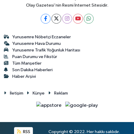
Olay Gazetesi'nin Resmi İnternet Sitesidir.
Yunusemre Nöbetçi Eczaneler
Yunusemre Hava Durumu
Yunusemre Trafik Yoğunluk Haritası
Puan Durumu ve Fikstür
Tüm Manşetler
Son Dakika Haberleri
Haber Arşivi
İletişim
Künye
Reklam
RSS
Copyright © 2022. Her hakkı saklıdır.