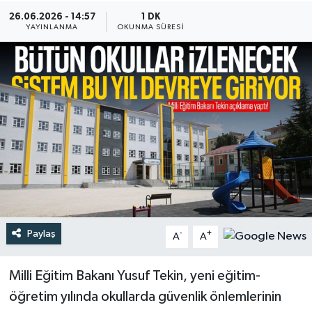
26.06.2026 - 14:57
1 DK
Türkiye
YAYINLANMA
OKUNMA SÜRESI
Yaşam
Paylaş
-
+
A
A
Milli Eğitim Bakanı Yusuf Tekin, yeni eğitim-
öğretim yılında okullarda güvenlik önlemlerinin