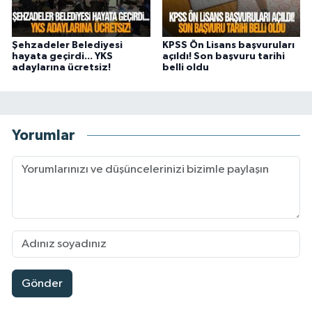
Şehzadeler Belediyesi
KPSS Ön Lisans başvuruları
hayata geçirdi... YKS
açıldı! Son başvuru tarihi
adaylarına ücretsiz!
belli oldu
Yorumlar
Gönder