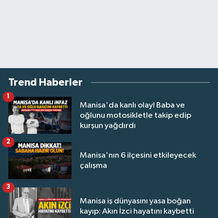
Trend Haberler
1
Manisa'da kanlı olay! Baba ve
oğlunu motosikletle takip edip
kurşun yağdırdı
2
Manisa'nın 6 ilçesini etkileyecek
çalışma
3
Manisa iş dünyasını yasa boğan
kayıp: Akın İzci hayatını kaybetti