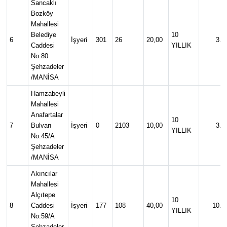
Sancaklı
Bozköy
Mahallesi
Belediye
10
6
İşyeri
301
26
20,00
3.0
Caddesi
YILLIK
No:80
Şehzadeler
/MANİSA
Hamzabeyli
Mahallesi
Anafartalar
10
7
Bulvarı
İşyeri
0
2103
10,00
3.0
YILLIK
No:45/A
Şehzadeler
/MANİSA
Akıncılar
Mahallesi
Alçıtepe
10
8
Caddesi
İşyeri
177
108
40,00
10.0
YILLIK
No:59/A
Şehzadeler