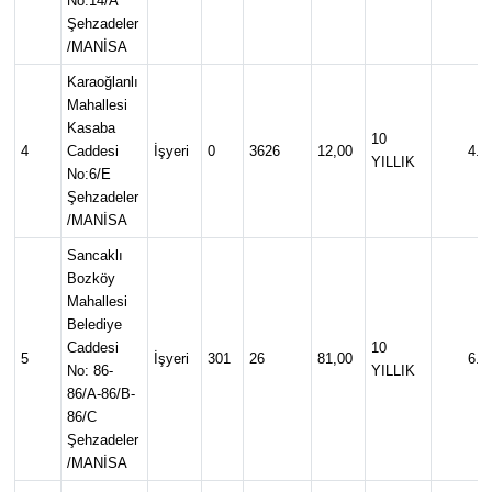
No:14/A
Şehzadeler
/MANİSA
Karaoğlanlı
Mahallesi
Kasaba
10
4
Caddesi
İşyeri
0
3626
12,00
4.0
YILLIK
No:6/E
Şehzadeler
/MANİSA
Sancaklı
Bozköy
Mahallesi
Belediye
Caddesi
10
5
İşyeri
301
26
81,00
6.0
No: 86-
YILLIK
86/A-86/B-
86/C
Şehzadeler
/MANİSA