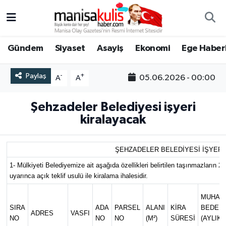
Asayiş
Yunusemre Nöbetçi Eczaneler
Gündem
Siyaset
Asayiş
Ekonomi
Ege Haberl
Ege Haberleri
Yunusemre Hava Durumu
Paylaş
-
+
05.06.2026 - 00:00
A
A
Ekonomi
Yunusemre Trafik Yoğunluk Haritası
Şehzadeler Belediyesi işyeri
Genel
Süper Lig Puan Durumu ve Fikstür
kiralayacak
Gündem
Tüm Manşetler
ŞEHZADELER BELEDİYESİ İŞYERİ 
1- Mülkiyeti Belediyemize ait aşağıda özellikleri belirtilen taşınmazların 
Resmi İlan
Son Dakika Haberleri
uyarınca açık teklif usulü ile kiralama ihalesidir.
Siyaset
Haber Arşivi
MUHAM
SIRA
ADA
PARSEL
ALANI
KİRA
BEDEL
ADRES
VASFI
Spor
NO
NO
NO
(M²)
SÜRESİ
(AYLIK)