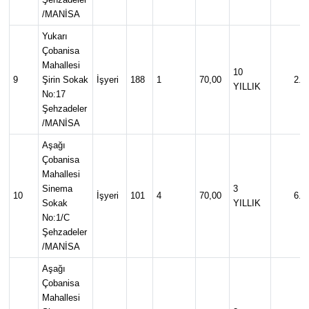
/MANİSA
Yukarı
Çobanisa
Mahallesi
10
9
Şirin Sokak
İşyeri
188
1
70,00
2.0
YILLIK
No:17
Şehzadeler
/MANİSA
Aşağı
Çobanisa
Mahallesi
Sinema
3
10
İşyeri
101
4
70,00
6.5
Sokak
YILLIK
No:1/C
Şehzadeler
/MANİSA
Aşağı
Çobanisa
Mahallesi