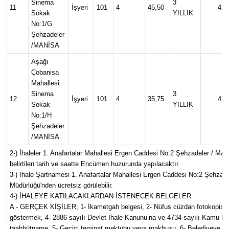
Sinema
3
11
İşyeri
101
4
45,50
4.5
Sokak
YILLIK
No:1/G
Şehzadeler
/MANİSA
Aşağı
Çobanisa
Mahallesi
Sinema
3
12
İşyeri
101
4
35,75
4.0
Sokak
YILLIK
No:1/H
Şehzadeler
/MANİSA
2-)
İhaleler 1. Anafartalar Mahallesi Ergen Caddesi No:2 Şehzadeler / MA
belirtilen tarih ve saatte Encümen huzurunda yapılacaktır.
3-)
İhale Şartnamesi 1. Anafartalar Mahallesi Ergen Caddesi No:2 Şehzadel
Müdürlüğü'nden ücretsiz görülebilir.
4-) İHALEYE KATILACAKLARDAN İSTENECEK BELGELER
A - GERÇEK KİŞİLER
; 1- İkametgah belgesi, 2- Nüfus cüzdan fotokopisi (ö
göstermek, 4- 2886 sayılı Devlet İhale Kanunu’na ve 4734 sayılı Kamu İha
taahhütname, 5- Geçici teminat mektubu veya makbuzu, 6- Belediyeye borcu