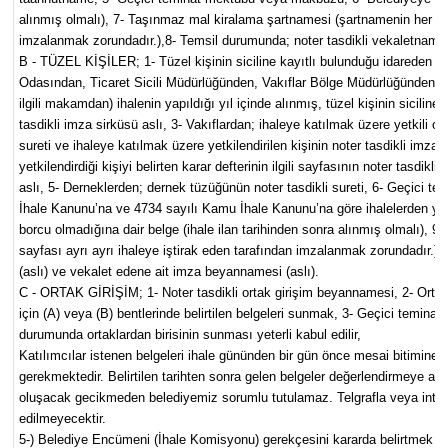
alınmış olmalı), 7- Taşınmaz mal kiralama şartnamesi (şartnamenin her sayf
imzalanmak zorundadır.),8- Temsil durumunda; noter tasdikli vekaletname 
B - TÜZEL KİŞİLER
; 1- Tüzel kişinin siciline kayıtlı bulunduğu idareden
Odasından, Ticaret Sicili Müdürlüğünden, Vakıflar Bölge Müdürlüğünden
ilgili makamdan) ihalenin yapıldığı yıl içinde alınmış, tüzel kişinin siciline 
tasdikli imza sirküsü aslı, 3- Vakıflardan; ihaleye katılmak üzere yetkili or
sureti ve ihaleye katılmak üzere yetkilendirilen kişinin noter tasdikli imza
yetkilendirdiği kişiyi belirten karar defterinin ilgili sayfasının noter tasdikl
aslı, 5- Derneklerden; dernek tüzüğünün noter tasdikli sureti, 6- Geçici 
İhale Kanunu’na ve 4734 sayılı Kamu İhale Kanunu’na göre ihalelerden ya
borcu olmadığına dair belge (ihale ilan tarihinden sonra alınmış olmalı),
sayfası ayrı ayrı ihaleye iştirak eden tarafından imzalanmak zorundadır.)
(aslı) ve vekalet edene ait imza beyannamesi (aslı).
C - ORTAK GİRİŞİM;
1- Noter tasdikli ortak girişim beyannamesi, 2- Ortak 
için (A) veya (B) bentlerinde belirtilen belgeleri sunmak, 3- Geçici temi
durumunda ortaklardan birisinin sunması yeterli kabul edilir,
Katılımcılar istenen belgeleri ihale gününden bir gün önce mesai bitimine 
gerekmektedir. Belirtilen tarihten sonra gelen belgeler değerlendirmeye a
oluşacak gecikmeden belediyemiz sorumlu tutulamaz. Telgrafla veya inter
edilmeyecektir.
5-)
Belediye Encümeni (İhale Komisyonu) gerekçesini kararda belirtmek su