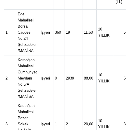
(TL)
Türkiye
Ege
Mahallesi
Yaşam
Borsa
10
1
Caddesi
İşyeri
360
19
11,50
5.0
YILLIK
No:2/I
Şehzadeler
/MANİSA
Karaoğlanlı
Mahallesi
Cumhuriyet
10
2
Meydanı
İşyeri
0
2939
88,00
5.0
YILLIK
No:5/A
Şehzadeler
/MANİSA
Karaoğlanlı
Mahallesi
Pazar
10
3
Sokak
İşyeri
1
2
20,00
3.5
YILLIK