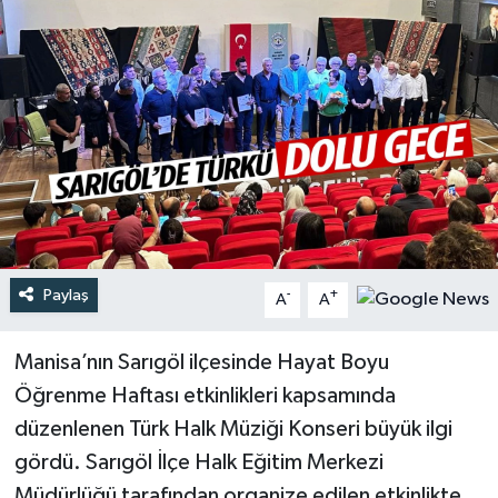
Türkiye
Yaşam
Paylaş
-
+
A
A
Manisa’nın Sarıgöl ilçesinde Hayat Boyu
Öğrenme Haftası etkinlikleri kapsamında
düzenlenen Türk Halk Müziği Konseri büyük ilgi
gördü. Sarıgöl İlçe Halk Eğitim Merkezi
Müdürlüğü tarafından organize edilen etkinlikte