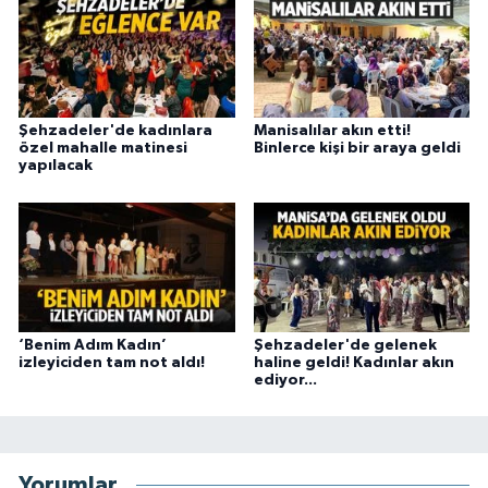
Şehzadeler'de kadınlara
Manisalılar akın etti!
özel mahalle matinesi
Binlerce kişi bir araya geldi
yapılacak
‘Benim Adım Kadın’
Şehzadeler'de gelenek
izleyiciden tam not aldı!
haline geldi! Kadınlar akın
ediyor...
Yorumlar