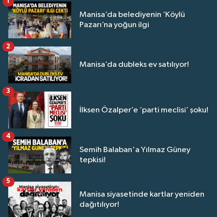
1
Manisa’da belediyenin ‘Köylü
Pazarı’na yoğun ilgi
2
Manisa’da dubleks ev satılıyor!
3
İlksen Özalper’e ‘parti meclisi’ şoku!
4
Semih Balaban'a Yılmaz Güney
tepkisi!
5
Manisa siyasetinde kartlar yeniden
dağıtılıyor!