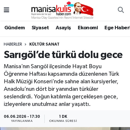
Asayiş
Yunusemre Nöbetçi Eczaneler
Gündem
Siyaset
Asayiş
Ekonomi
Ege Haberl
Ege Haberleri
Yunusemre Hava Durumu
HABERLER
KÜLTÜR SANAT
Ekonomi
Yunusemre Trafik Yoğunluk Haritası
Sarıgöl’de türkü dolu gece
Manisa’nın Sarıgöl ilçesinde Hayat Boyu
Genel
Süper Lig Puan Durumu ve Fikstür
Öğrenme Haftası kapsamında düzenlenen Türk
Halk Müziği Konseri’nde sahne alan kursiyerler,
Gündem
Tüm Manşetler
Anadolu’nun dört bir yanından türküler
Resmi İlan
Son Dakika Haberleri
seslendirdi. Yoğun katılımla gerçekleşen gece,
izleyenlere unutulmaz anlar yaşattı.
Siyaset
Haber Arşivi
06.06.2026 - 17:30
1 DK
YAYINLANMA
OKUNMA SÜRESI
Spor