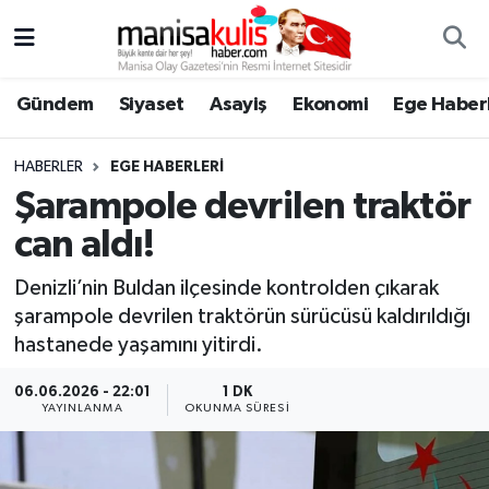
Asayiş
Yunusemre Nöbetçi Eczaneler
Gündem
Siyaset
Asayiş
Ekonomi
Ege Haberl
Ege Haberleri
Yunusemre Hava Durumu
HABERLER
EGE HABERLERI
Ekonomi
Yunusemre Trafik Yoğunluk Haritası
Şarampole devrilen traktör
can aldı!
Genel
Süper Lig Puan Durumu ve Fikstür
Denizli’nin Buldan ilçesinde kontrolden çıkarak
Gündem
Tüm Manşetler
şarampole devrilen traktörün sürücüsü kaldırıldığı
hastanede yaşamını yitirdi.
Resmi İlan
Son Dakika Haberleri
06.06.2026 - 22:01
1 DK
YAYINLANMA
OKUNMA SÜRESI
Siyaset
Haber Arşivi
Spor