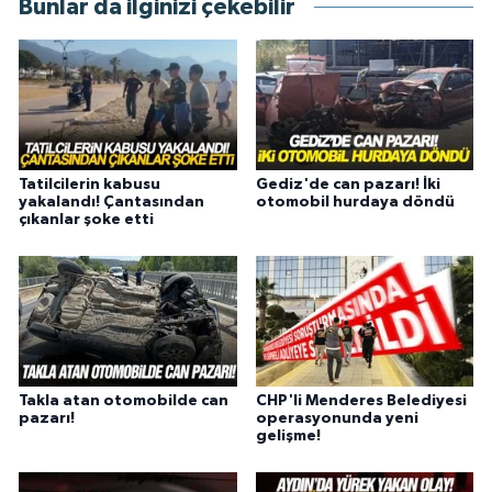
Bunlar da ilginizi çekebilir
Tatilcilerin kabusu
Gediz'de can pazarı! İki
yakalandı! Çantasından
otomobil hurdaya döndü
çıkanlar şoke etti
Takla atan otomobilde can
CHP'li Menderes Belediyesi
pazarı!
operasyonunda yeni
gelişme!