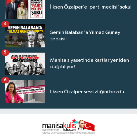
İlksen Özalper’e ‘parti meclisi’ şoku!
4
Semih Balaban'a Yılmaz Güney
tepkisi!
5
Manisa siyasetinde kartlar yeniden
dağıtılıyor!
6
İlksen Özalper sessizliğini bozdu