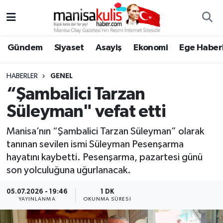
Asayiş
Yunusemre Nöbetçi Eczaneler
Gündem
Siyaset
Asayiş
Ekonomi
Ege Haberl
Ege Haberleri
Yunusemre Hava Durumu
HABERLER
GENEL
Ekonomi
Yunusemre Trafik Yoğunluk Haritası
“Şambalici Tarzan
Süleyman" vefat etti
Genel
Süper Lig Puan Durumu ve Fikstür
Manisa’nın “Şambalici Tarzan Süleyman” olarak
Gündem
Tüm Manşetler
tanınan sevilen ismi Süleyman Pesenşarma
hayatını kaybetti. Pesenşarma, pazartesi günü
Resmi İlan
Son Dakika Haberleri
son yolculuğuna uğurlanacak.
Siyaset
Haber Arşivi
05.07.2026 - 19:46
1 DK
YAYINLANMA
OKUNMA SÜRESI
Spor