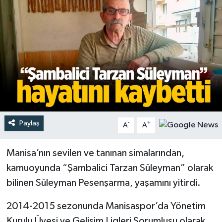
Türkiye
Yaşam
Paylaş
-
+
A
A
Manisa’nın sevilen ve tanınan simalarından,
kamuoyunda “Şambalici Tarzan Süleyman” olarak
bilinen Süleyman Pesenşarma, yaşamını yitirdi.
2014-2015 sezonunda Manisaspor’da Yönetim
Kurulu Üyesi ve Gelişim Ligleri Sorumlusu olarak