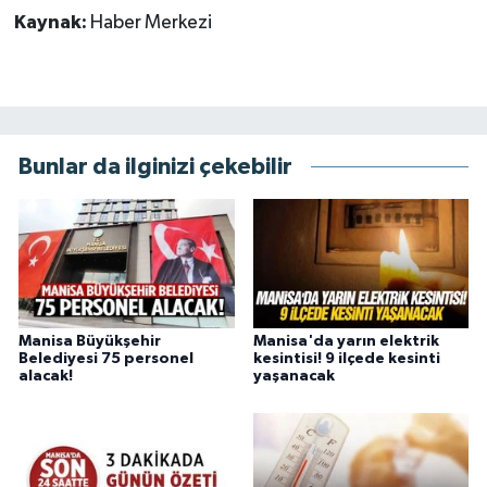
Kaynak:
Haber Merkezi
Bunlar da ilginizi çekebilir
Manisa Büyükşehir
Manisa'da yarın elektrik
Belediyesi 75 personel
kesintisi! 9 ilçede kesinti
alacak!
yaşanacak