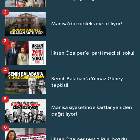
2
Manisa’da dubleks ev satılıyor!
3
İlksen Özalper’e ‘parti meclisi’ şoku!
4
Semih Balaban'a Yılmaz Güney
tepkisi!
5
Manisa siyasetinde kartlar yeniden
dağıtılıyor!
6
İlksen Özalper sessizliğini bozdu