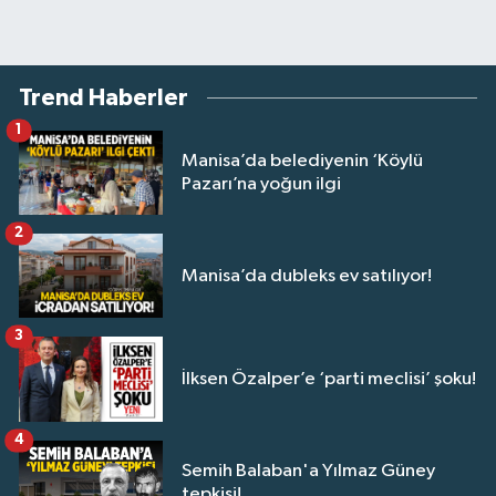
Trend Haberler
1
Manisa’da belediyenin ‘Köylü
Pazarı’na yoğun ilgi
2
Manisa’da dubleks ev satılıyor!
3
İlksen Özalper’e ‘parti meclisi’ şoku!
4
Semih Balaban'a Yılmaz Güney
tepkisi!