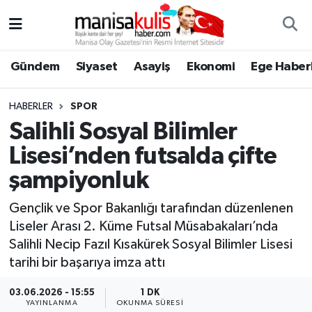
Asayiş
Yunusemre Nöbetçi Eczaneler
Gündem
Siyaset
Asayiş
Ekonomi
Ege Haberl
Ege Haberleri
Yunusemre Hava Durumu
HABERLER
SPOR
Ekonomi
Yunusemre Trafik Yoğunluk Haritası
Salihli Sosyal Bilimler
Lisesi’nden futsalda çifte
Genel
Süper Lig Puan Durumu ve Fikstür
şampiyonluk
Gündem
Tüm Manşetler
Gençlik ve Spor Bakanlığı tarafından düzenlenen
Liseler Arası 2. Küme Futsal Müsabakaları’nda
Resmi İlan
Son Dakika Haberleri
Salihli Necip Fazıl Kısakürek Sosyal Bilimler Lisesi
tarihi bir başarıya imza attı
Siyaset
Haber Arşivi
03.06.2026 - 15:55
1 DK
Spor
YAYINLANMA
OKUNMA SÜRESI