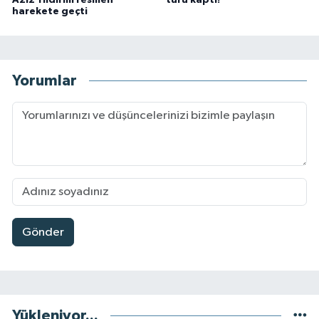
Aziz Yıldırım resmen
turu kaptı!
harekete geçti
Yorumlar
Gönder
Yükleniyor...