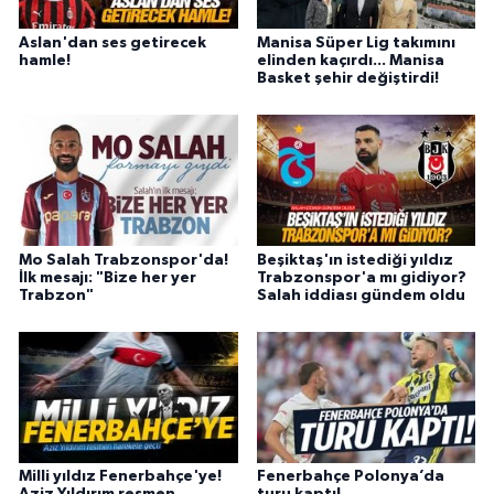
Aslan'dan ses getirecek
Manisa Süper Lig takımını
hamle!
elinden kaçırdı... Manisa
Basket şehir değiştirdi!
Mo Salah Trabzonspor'da!
Beşiktaş'ın istediği yıldız
İlk mesajı: "Bize her yer
Trabzonspor'a mı gidiyor?
Trabzon"
Salah iddiası gündem oldu
Milli yıldız Fenerbahçe'ye!
Fenerbahçe Polonya’da