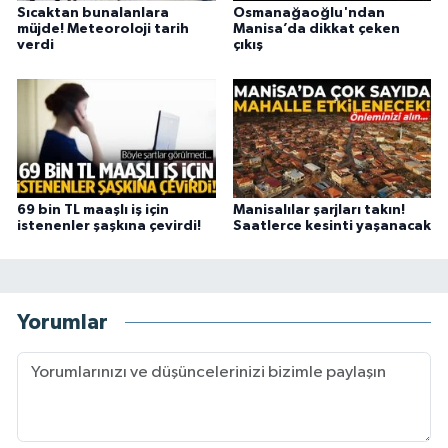
Sıcaktan bunalanlara
Osmanağaoğlu'ndan
müjde! Meteoroloji tarih
Manisa’da dikkat çeken
verdi
çıkış
69 bin TL maaşlı iş için
Manisalılar şarjları takın!
istenenler şaşkına çevirdi!
Saatlerce kesinti yaşanacak
Yorumlar