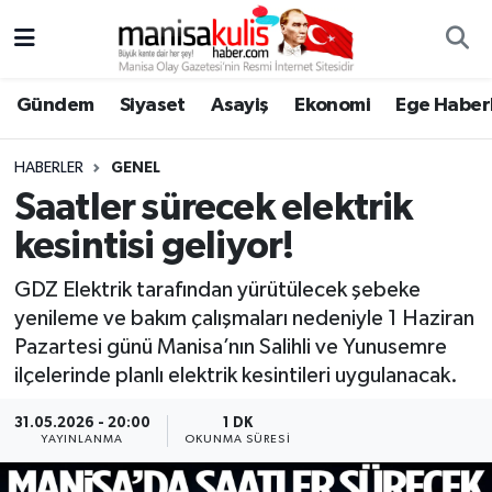
Asayiş
Yunusemre Nöbetçi Eczaneler
Gündem
Siyaset
Asayiş
Ekonomi
Ege Haberl
Ege Haberleri
Yunusemre Hava Durumu
HABERLER
GENEL
Ekonomi
Yunusemre Trafik Yoğunluk Haritası
Saatler sürecek elektrik
kesintisi geliyor!
Genel
Süper Lig Puan Durumu ve Fikstür
GDZ Elektrik tarafından yürütülecek şebeke
Gündem
Tüm Manşetler
yenileme ve bakım çalışmaları nedeniyle 1 Haziran
Pazartesi günü Manisa’nın Salihli ve Yunusemre
Resmi İlan
Son Dakika Haberleri
ilçelerinde planlı elektrik kesintileri uygulanacak.
Siyaset
Haber Arşivi
31.05.2026 - 20:00
1 DK
YAYINLANMA
OKUNMA SÜRESI
Spor