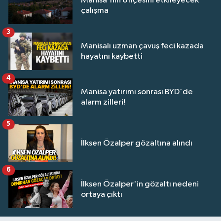
Manisa'nın 6 ilçesini etkileyecek
çalışma
3
Manisalı uzman çavuş feci kazada
hayatını kaybetti
4
Manisa yatırımı sonrası BYD'de
alarm zilleri!
5
İlksen Özalper gözaltına alındı
6
İlksen Özalper'in gözaltı nedeni
ortaya çıktı