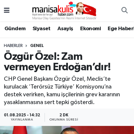
Asayiş
Yunusemre Nöbetçi Eczaneler
Gündem
Siyaset
Asayiş
Ekonomi
Ege Haberl
Ege Haberleri
Yunusemre Hava Durumu
HABERLER
GENEL
Ekonomi
Yunusemre Trafik Yoğunluk Haritası
Özgür Özel: Zam
vermeyen Erdoğan’dır!
Genel
Süper Lig Puan Durumu ve Fikstür
CHP Genel Başkanı Özgür Özel, Meclis’te
Gündem
Tüm Manşetler
kurulacak ‘Terörsüz Türkiye’ Komisyonu’na
destek verirken, kamu işçilerinin grev kararının
Resmi İlan
Son Dakika Haberleri
yasaklanmasına sert tepki gösterdi.
Siyaset
Haber Arşivi
01.08.2025 - 14:32
2 DK
YAYINLANMA
OKUNMA SÜRESI
Spor