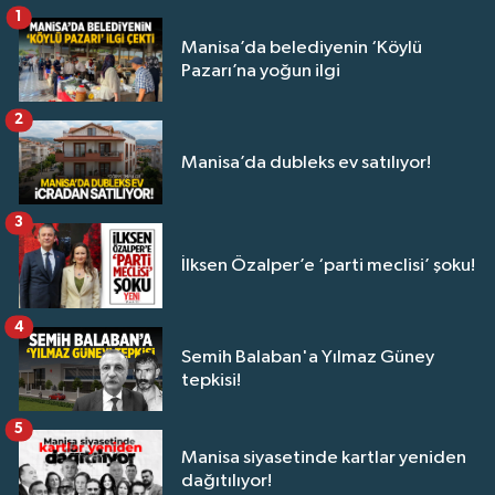
1
Manisa’da belediyenin ‘Köylü
Pazarı’na yoğun ilgi
2
Manisa’da dubleks ev satılıyor!
3
İlksen Özalper’e ‘parti meclisi’ şoku!
4
Semih Balaban'a Yılmaz Güney
tepkisi!
5
Manisa siyasetinde kartlar yeniden
dağıtılıyor!