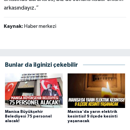
arkasındayız.”
Kaynak:
Haber merkezi
Bunlar da ilginizi çekebilir
Manisa Büyükşehir
Manisa'da yarın elektrik
Belediyesi 75 personel
kesintisi! 9 ilçede kesinti
alacak!
yaşanacak