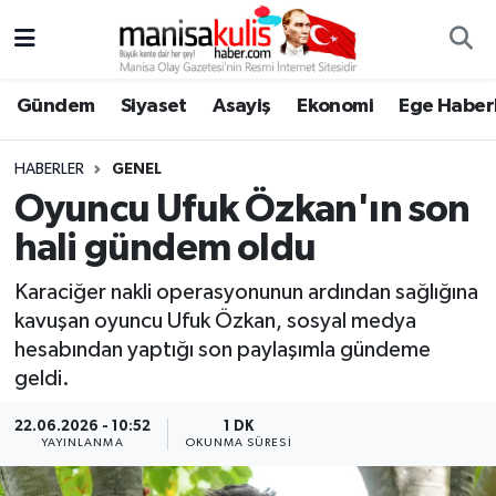
Asayiş
Yunusemre Nöbetçi Eczaneler
Gündem
Siyaset
Asayiş
Ekonomi
Ege Haberl
Ege Haberleri
Yunusemre Hava Durumu
HABERLER
GENEL
Ekonomi
Yunusemre Trafik Yoğunluk Haritası
Oyuncu Ufuk Özkan'ın son
hali gündem oldu
Genel
Süper Lig Puan Durumu ve Fikstür
Karaciğer nakli operasyonunun ardından sağlığına
Gündem
Tüm Manşetler
kavuşan oyuncu Ufuk Özkan, sosyal medya
hesabından yaptığı son paylaşımla gündeme
Resmi İlan
Son Dakika Haberleri
geldi.
Siyaset
Haber Arşivi
22.06.2026 - 10:52
1 DK
YAYINLANMA
OKUNMA SÜRESI
Spor