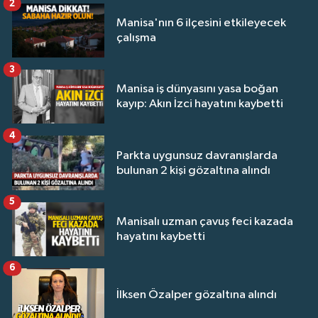
2
Manisa'nın 6 ilçesini etkileyecek
çalışma
3
Manisa iş dünyasını yasa boğan
kayıp: Akın İzci hayatını kaybetti
4
Parkta uygunsuz davranışlarda
bulunan 2 kişi gözaltına alındı
5
Manisalı uzman çavuş feci kazada
hayatını kaybetti
6
İlksen Özalper gözaltına alındı