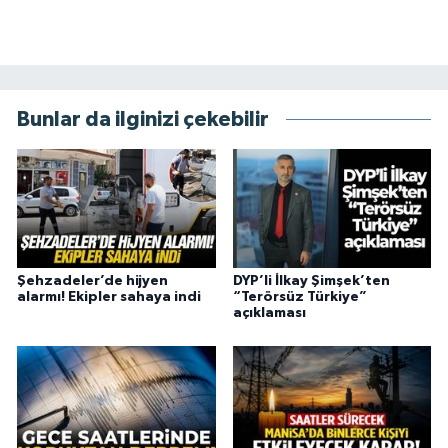
Bunlar da ilginizi çekebilir
Şehzadeler’de hijyen
DYP’li İlkay Şimşek’ten
alarmı! Ekipler sahaya indi
“Terörsüz Türkiye”
açıklaması