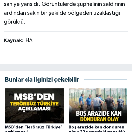
saniye yansıdı. Görüntülerde şüphelinin saldırının
ardından sakin bir şekilde bölgeden uzaklaştığı
görüldü.
Kaynak:
İHA
Bunlar da ilginizi çekebilir
MSB'den 'Terörsüz Türkiye'
Boş arazide kan donduran
açıklaması!
olay: 22 yaşındaki genç ölü