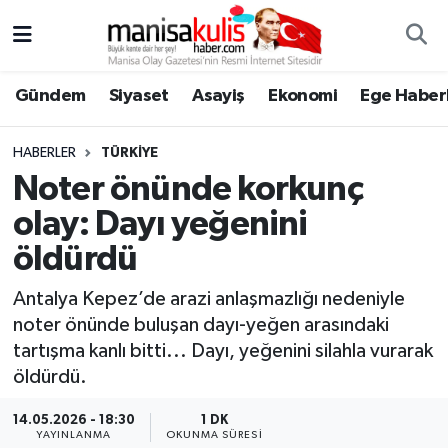
Asayiş
Yunusemre Nöbetçi Eczaneler
Gündem
Siyaset
Asayiş
Ekonomi
Ege Haberl
Ege Haberleri
Yunusemre Hava Durumu
HABERLER
TÜRKIYE
Ekonomi
Yunusemre Trafik Yoğunluk Haritası
Noter önünde korkunç
olay: Dayı yeğenini
Genel
Süper Lig Puan Durumu ve Fikstür
öldürdü
Gündem
Tüm Manşetler
Antalya Kepez’de arazi anlaşmazlığı nedeniyle
noter önünde buluşan dayı-yeğen arasındaki
Resmi İlan
Son Dakika Haberleri
tartışma kanlı bitti... Dayı, yeğenini silahla vurarak
öldürdü.
Siyaset
Haber Arşivi
14.05.2026 - 18:30
1 DK
Spor
YAYINLANMA
OKUNMA SÜRESI