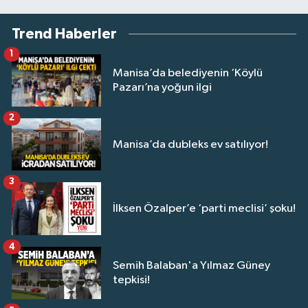
Trend Haberler
1
Manisa’da belediyenin ‘Köylü
Pazarı’na yoğun ilgi
2
Manisa’da dubleks ev satılıyor!
3
İlksen Özalper’e ‘parti meclisi’ şoku!
4
Semih Balaban'a Yılmaz Güney
tepkisi!