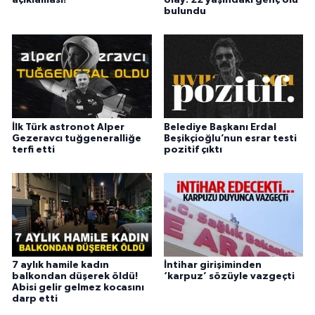
bulundu
İlk Türk astronot Alper
Belediye Başkanı Erdal
Gezeravcı tuğgeneralliğe
Beşikçioğlu’nun esrar testi
terfi etti
pozitif çıktı
7 aylık hamile kadın
İntihar girişiminden
balkondan düşerek öldü!
‘karpuz’ sözüyle vazgeçti
Abisi gelir gelmez kocasını
darp etti