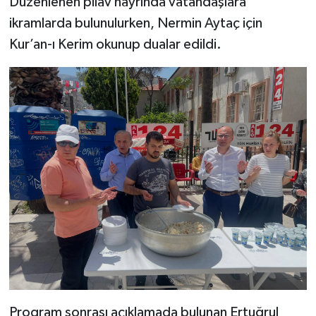
Düzenlenen pilav hayrında vatandaşlara
ikramlarda bulunulurken, Nermin Aytaç için
Kur’an-ı Kerim okunup dualar edildi.
Program sonrası açıklamada bulunan Ertuğrul