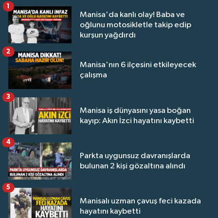
1
Manisa'da kanlı olay! Baba ve
oğlunu motosikletle takip edip
kurşun yağdırdı
2
Manisa'nın 6 ilçesini etkileyecek
çalışma
3
Manisa iş dünyasını yasa boğan
kayıp: Akın İzci hayatını kaybetti
4
Parkta uygunsuz davranışlarda
bulunan 2 kişi gözaltına alındı
5
Manisalı uzman çavuş feci kazada
hayatını kaybetti