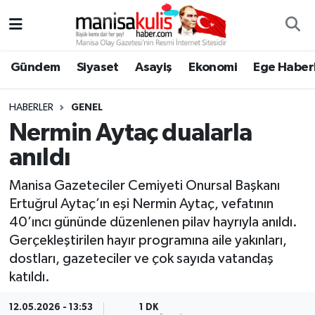
Asayiş
Yunusemre Nöbetçi Eczaneler
Gündem
Siyaset
Asayiş
Ekonomi
Ege Haberl
Ege Haberleri
Yunusemre Hava Durumu
HABERLER
GENEL
Ekonomi
Yunusemre Trafik Yoğunluk Haritası
Nermin Aytaç dualarla
anıldı
Genel
Süper Lig Puan Durumu ve Fikstür
Manisa Gazeteciler Cemiyeti Onursal Başkanı
Gündem
Tüm Manşetler
Ertuğrul Aytaç’ın eşi Nermin Aytaç, vefatının
40’ıncı gününde düzenlenen pilav hayrıyla anıldı.
Resmi İlan
Son Dakika Haberleri
Gerçekleştirilen hayır programına aile yakınları,
dostları, gazeteciler ve çok sayıda vatandaş
Siyaset
Haber Arşivi
katıldı.
Spor
12.05.2026 - 13:53
1 DK