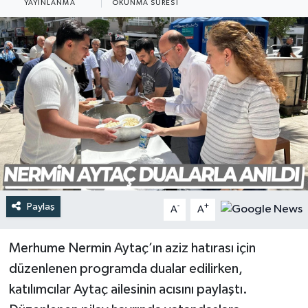
YAYINLANMA
OKUNMA SÜRESI
Türkiye
Yaşam
Paylaş
-
+
A
A
Merhume Nermin Aytaç’ın aziz hatırası için
düzenlenen programda dualar edilirken,
katılımcılar Aytaç ailesinin acısını paylaştı.