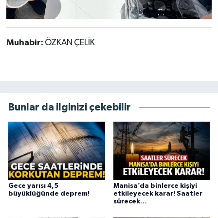
Muhabir:
ÖZKAN ÇELİK
Bunlar da ilginizi çekebilir
Gece yarısı 4,5
Manisa’da binlerce kişiyi
büyüklüğünde deprem!
etkileyecek karar! Saatler
sürecek…