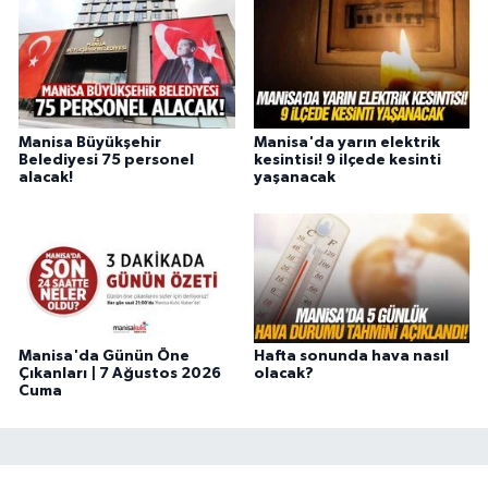
Manisa Büyükşehir
Manisa'da yarın elektrik
Belediyesi 75 personel
kesintisi! 9 ilçede kesinti
alacak!
yaşanacak
Manisa'da Günün Öne
Hafta sonunda hava nasıl
Çıkanları | 7 Ağustos 2026
olacak?
Cuma