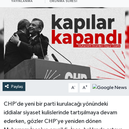
YAYINLANMA
OKUNMA SÜRESI
Türkiye
Yaşam
Paylaş
-
+
A
A
CHP'de yeni bir parti kurulacağı yönündeki
iddialar siyaset kulislerinde tartışılmaya devam
ederken, gözler CHP'ye yeniden dönen