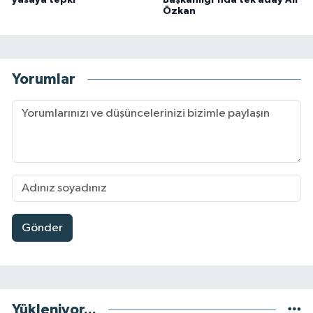
yasaya tepki
Başkanlığı'nda tek aday Ali
Özkan
Yorumlar
Gönder
Yükleniyor...