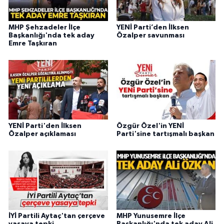
MHP Şehzadeler İlçe
YENİ Parti’den İlksen
Başkanlığı'nda tek aday
Özalper savunması
Emre Taşkıran
YENİ Parti'den İlksen
Özgür Özel'in YENİ
Özalper açıklaması
Parti'sine tartışmalı başkan
İYİ Partili Aytaç'tan çerçeve
MHP Yunusemre İlçe