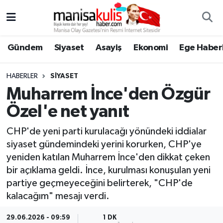
Asayiş
Yunusemre Nöbetçi Eczaneler
Gündem
Siyaset
Asayiş
Ekonomi
Ege Haberl
Ege Haberleri
Yunusemre Hava Durumu
HABERLER
SIYASET
Ekonomi
Yunusemre Trafik Yoğunluk Haritası
Muharrem İnce'den Özgür
Özel'e net yanıt
Genel
Süper Lig Puan Durumu ve Fikstür
CHP'de yeni parti kurulacağı yönündeki iddialar
Gündem
Tüm Manşetler
siyaset gündemindeki yerini korurken, CHP'ye
yeniden katılan Muharrem İnce'den dikkat çeken
Resmi İlan
Son Dakika Haberleri
bir açıklama geldi. İnce, kurulması konuşulan yeni
partiye geçmeyeceğini belirterek, "CHP'de
Siyaset
Haber Arşivi
kalacağım" mesajı verdi.
Spor
29.06.2026 - 09:59
1 DK