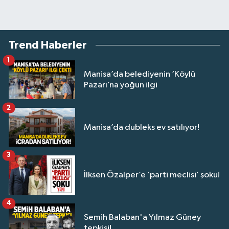
Trend Haberler
1
Manisa’da belediyenin ‘Köylü
Pazarı’na yoğun ilgi
2
Manisa’da dubleks ev satılıyor!
3
İlksen Özalper’e ‘parti meclisi’ şoku!
4
Semih Balaban'a Yılmaz Güney
tepkisi!