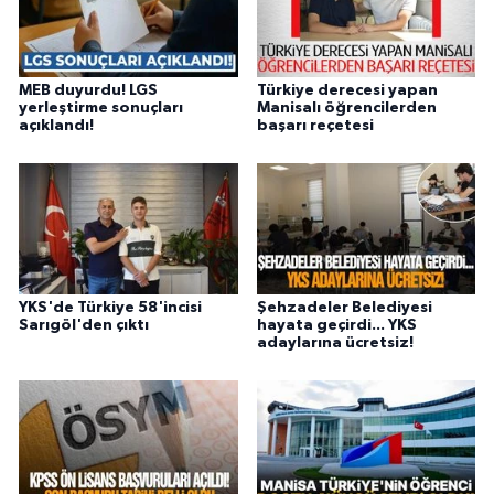
MEB duyurdu! LGS
Türkiye derecesi yapan
yerleştirme sonuçları
Manisalı öğrencilerden
açıklandı!
başarı reçetesi
YKS'de Türkiye 58'incisi
Şehzadeler Belediyesi
Sarıgöl'den çıktı
hayata geçirdi... YKS
adaylarına ücretsiz!