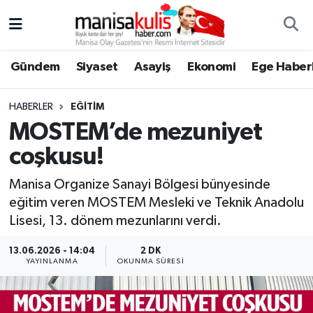
Asayiş
Yunusemre Nöbetçi Eczaneler
Gündem
Siyaset
Asayiş
Ekonomi
Ege Haberl
Ege Haberleri
Yunusemre Hava Durumu
HABERLER
EĞITIM
Ekonomi
Yunusemre Trafik Yoğunluk Haritası
MOSTEM’de mezuniyet
coşkusu!
Genel
Süper Lig Puan Durumu ve Fikstür
Manisa Organize Sanayi Bölgesi bünyesinde
Gündem
Tüm Manşetler
eğitim veren MOSTEM Mesleki ve Teknik Anadolu
Lisesi, 13. dönem mezunlarını verdi.
Resmi İlan
Son Dakika Haberleri
13.06.2026 - 14:04
2 DK
YAYINLANMA
OKUNMA SÜRESI
Siyaset
Haber Arşivi
Spor