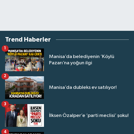
Trend Haberler
1
Manisa’da belediyenin ‘Köylü
Pazarı’na yoğun ilgi
2
Manisa’da dubleks ev satılıyor!
3
İlksen Özalper’e ‘parti meclisi’ şoku!
4