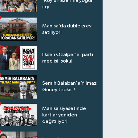
‘Köylü Pazarı’na yoğun
ilgi
Manisa’da dubleks ev
satılıyor!
İlksen Özalper’e ‘parti
meclisi’ şoku!
Semih Balaban'a Yılmaz
Güney tepkisi!
Manisa siyasetinde
kartlar yeniden
dağıtılıyor!