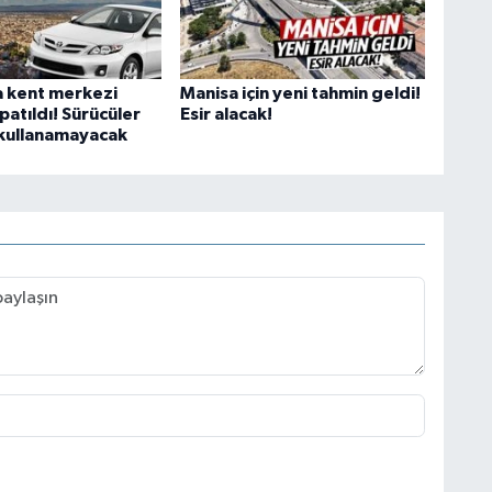
 kent merkezi
Manisa için yeni tahmin geldi!
patıldı! Sürücüler
Esir alacak!
ı kullanamayacak