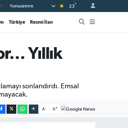
63
°
Yunusemre
23
16
am
Türkiye
Resmi İlan
02
07
44
or… Yıllık
0
gulamayı sonlandırdı. Emsal
ılmayacak.
-
+
A
A