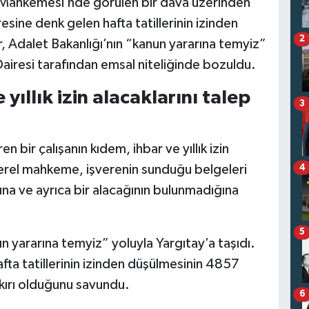
İş Mahkemesi’nde görülen bir dava üzerinden
esine denk gelen hafta tatillerinin izinden
2
, Adalet Bakanlığı’nın “kanun yararına temyiz”
airesi tarafından emsal niteliğinde bozuldu.
yıllık izin alacaklarını talep
3
 bir çalışanın kıdem, ihbar ve yıllık izin
 Yerel mahkeme, işverenin sunduğu belgeleri
4
ığına ve ayrıca bir alacağının bulunmadığına
5
 yararına temyiz” yoluyla Yargıtay’a taşıdı.
 hafta tatillerinin izinden düşülmesinin 4857
kırı olduğunu savundu.
6