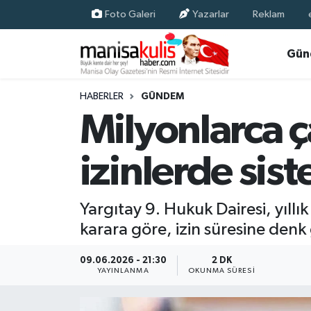
Foto Galeri
Yazarlar
Reklam
Asayiş
Yunusemre Nöbetçi Eczaneler
Gün
Ege Haberleri
Yunusemre Hava Durumu
HABERLER
GÜNDEM
Milyonlarca ça
Ekonomi
Yunusemre Trafik Yoğunluk Haritası
izinlerde sist
Genel
Süper Lig Puan Durumu ve Fikstür
Gündem
Tüm Manşetler
Yargıtay 9. Hukuk Dairesi, yıllı
karara göre, izin süresine denk g
Resmi İlan
Son Dakika Haberleri
09.06.2026 - 21:30
2 DK
Siyaset
Haber Arşivi
YAYINLANMA
OKUNMA SÜRESI
Spor