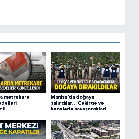
da metrekare
Manisa’da doğaya
edelleri
salındılar… Çekirge ve
di!
kenelerle savaşacaklar!