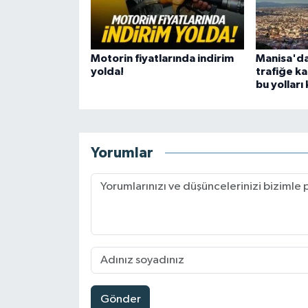
Motorin fiyatlarında indirim
Manisa'da
yolda!
trafiğe ka
bu yollar
Yorumlar
Gönder