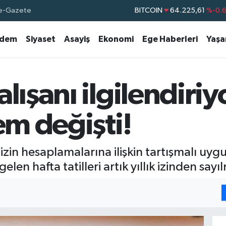
BITCOIN
64.225,61
%-0.
e-Gazete
DOLAR
47,7143
%0.
dem
Siyaset
Asayiş
Ekonomi
Ege Haberleri
Yaş
EURO
55,0317
%-0.
STERLİN
64,2463
%0.
GRAM ALTIN
6574.81
%1.
lışanı ilgilendiriy
BİST100
13.799
%7
em değişti!
k izin hesaplamalarına ilişkin tartışmalı uy
elen hafta tatilleri artık yıllık izinden say