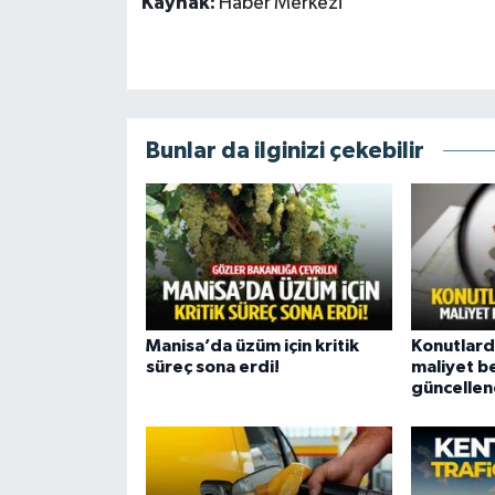
Kaynak:
Haber Merkezi
Bunlar da ilginizi çekebilir
Manisa’da üzüm için kritik
Konutlar
süreç sona erdi!
maliyet b
güncellen