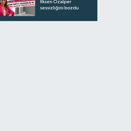
İlksen Özalper
sessizliğini bozdu