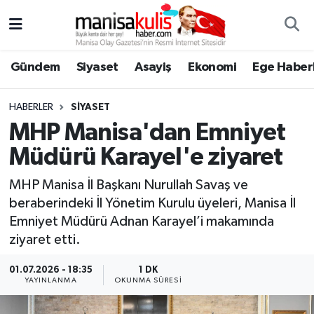
Asayiş
Yunusemre Nöbetçi Eczaneler
Gündem
Siyaset
Asayiş
Ekonomi
Ege Haberl
Ege Haberleri
Yunusemre Hava Durumu
HABERLER
SIYASET
Ekonomi
Yunusemre Trafik Yoğunluk Haritası
MHP Manisa'dan Emniyet
Müdürü Karayel'e ziyaret
Genel
Süper Lig Puan Durumu ve Fikstür
MHP Manisa İl Başkanı Nurullah Savaş ve
Gündem
Tüm Manşetler
beraberindeki İl Yönetim Kurulu üyeleri, Manisa İl
Emniyet Müdürü Adnan Karayel’i makamında
Resmi İlan
Son Dakika Haberleri
ziyaret etti.
Siyaset
Haber Arşivi
01.07.2026 - 18:35
1 DK
YAYINLANMA
OKUNMA SÜRESI
Spor