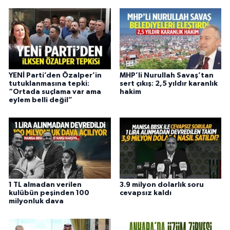
YENİ Parti’den Özalper’in
MHP’li Nurullah Savaş’tan
tutuklanmasına tepki:
sert çıkış: 2,5 yıldır karanlık
“Ortada suçlama var ama
hakim
eylem belli değil”
1 TL almadan verilen
3.9 milyon dolarlık soru
kulübün peşinden 100
cevapsız kaldı
milyonluk dava