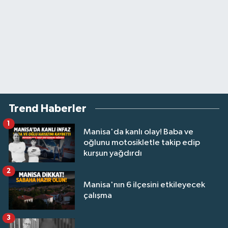
Trend Haberler
1
Manisa'da kanlı olay! Baba ve
oğlunu motosikletle takip edip
kurşun yağdırdı
2
Manisa'nın 6 ilçesini etkileyecek
çalışma
3