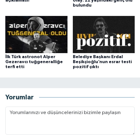
açıklaması!
olay: 22 yaşındaki genç ölü
bulundu
İlk Türk astronot Alper
Belediye Başkanı Erdal
Gezeravcı tuğgeneralliğe
Beşikçioğlu’nun esrar testi
terfi etti
pozitif çıktı
Yorumlar