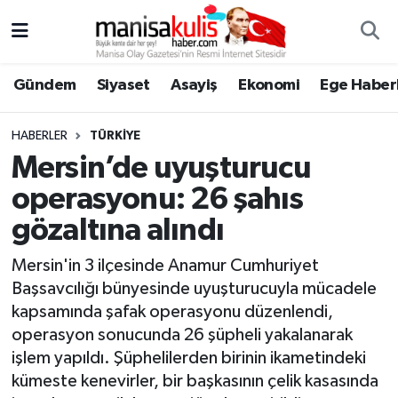
Asayiş
Yunusemre Nöbetçi Eczaneler
Gündem
Siyaset
Asayiş
Ekonomi
Ege Haberl
Ege Haberleri
Yunusemre Hava Durumu
HABERLER
TÜRKIYE
Ekonomi
Yunusemre Trafik Yoğunluk Haritası
Mersin’de uyuşturucu
operasyonu: 26 şahıs
Genel
Süper Lig Puan Durumu ve Fikstür
gözaltına alındı
Gündem
Tüm Manşetler
Mersin'in 3 ilçesinde Anamur Cumhuriyet
Başsavcılığı bünyesinde uyuşturucuyla mücadele
Resmi İlan
Son Dakika Haberleri
kapsamında şafak operasyonu düzenlendi,
operasyon sonucunda 26 şüpheli yakalanarak
Siyaset
Haber Arşivi
işlem yapıldı. Şüphelilerden birinin ikametindeki
kümeste kenevirler, bir başkasının çelik kasasında
Spor