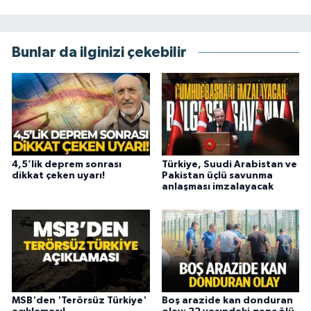
Bunlar da ilginizi çekebilir
4,5’lik deprem sonrası
Türkiye, Suudi Arabistan ve
dikkat çeken uyarı!
Pakistan üçlü savunma
anlaşması imzalayacak
MSB'den 'Terörsüz Türkiye'
Boş arazide kan donduran