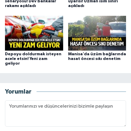
senaryosu! Dev bankalar
uyarısı! Uzman isim sınırı
rakamı açıkladı
açıkladı
Depoyu doldurmak isteyen
Manisa’da üzüm bağlarında
acele etsin! Yeni zam
hasat öncesi sıkı denetim
geliyor
Yorumlar