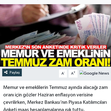
Türkiye
Yaşam
Paylaş
-
+
A
A
Memur ve emeklilerin Temmuz ayında alacağı zam
oranı için gözler Haziran enflasyon verisine
çevrilirken, Merkez Bankası’nın Piyasa Katılımcıları
Anketi maaş hesaplamalarına ışık tuttu.