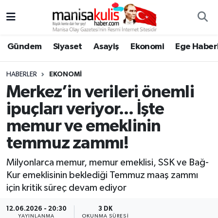
Asayiş
Yunusemre Nöbetçi Eczaneler
Gündem
Siyaset
Asayiş
Ekonomi
Ege Haberl
Ege Haberleri
Yunusemre Hava Durumu
HABERLER
EKONOMI
Ekonomi
Yunusemre Trafik Yoğunluk Haritası
Merkez’in verileri önemli
ipuçları veriyor... İşte
Genel
Süper Lig Puan Durumu ve Fikstür
memur ve emeklinin
Gündem
Tüm Manşetler
temmuz zammı!
Resmi İlan
Son Dakika Haberleri
Milyonlarca memur, memur emeklisi, SSK ve Bağ-
Kur emeklisinin beklediği Temmuz maaş zammı
Siyaset
Haber Arşivi
için kritik süreç devam ediyor
12.06.2026 - 20:30
3 DK
Spor
YAYINLANMA
OKUNMA SÜRESI