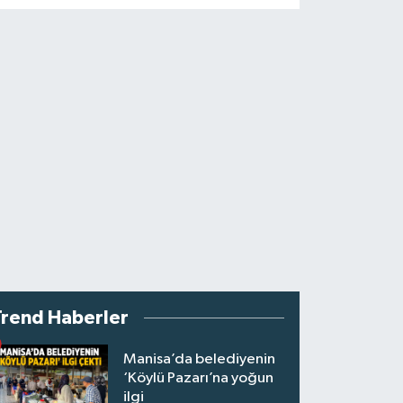
Trend Haberler
Manisa’da belediyenin
‘Köylü Pazarı’na yoğun
ilgi