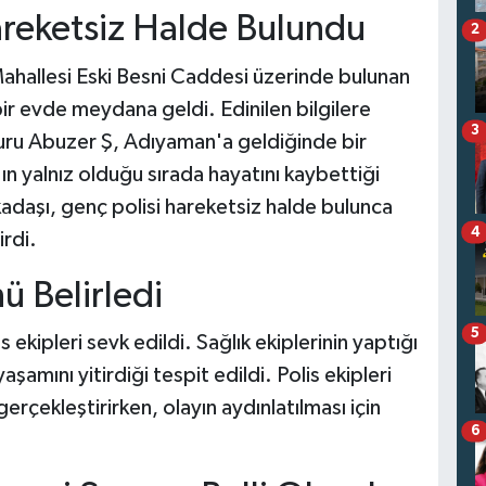
reketsiz Halde Bulundu
2
hallesi Eski Besni Caddesi üzerinde bulunan
ir evde meydana geldi. Edinilen bilgilere
3
ru Abuzer Ş, Adıyaman'a geldiğinde bir
n yalnız olduğu sırada hayatını kaybettiği
kadaşı, genç polisi hareketsiz halde bulunca
4
rdi.
ü Belirledi
5
s ekipleri sevk edildi. Sağlık ekiplerinin yaptığı
amını yitirdiği tespit edildi. Polis ekipleri
rçekleştirirken, olayın aydınlatılması için
6