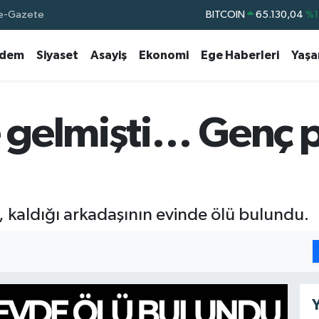
e-Gazete
BITCOIN
65.130,04
%1
DOLAR
47,7106
%0.
dem
Siyaset
Asayiş
Ekonomi
Ege Haberleri
Yaş
EURO
55,1652
%0.
STERLİN
64,4046
%0.
GRAM ALTIN
6618.49
%2.
gelmişti… Genç po
BİST100
13.773
%-
 kaldığı arkadaşının evinde ölü bulundu.
Y