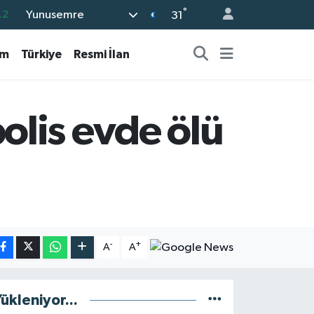
°
Yunusemre
.2
31
17
am
Türkiye
Resmi İlan
27
35
12
lis evde ölü
19
-
+
A
A
ükleniyor...