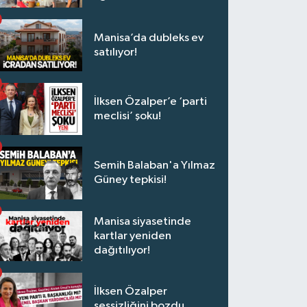
Manisa’da dubleks ev
satılıyor!
İlksen Özalper’e ‘parti
meclisi’ şoku!
Semih Balaban'a Yılmaz
Güney tepkisi!
Manisa siyasetinde
kartlar yeniden
dağıtılıyor!
İlksen Özalper
sessizliğini bozdu