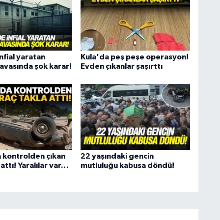
nfial yaratan
Kula'da peş peşe operasyon!
avasında şok karar!
Evden çıkanlar şaşırttı
 kontrolden çıkan
22 yaşındaki gencin
 attı! Yaralılar var…
mutluluğu kabusa döndü!