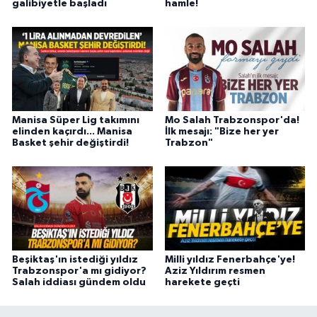
galibiyetle başladı
hamle!
Manisa Süper Lig takımını
Mo Salah Trabzonspor'da!
elinden kaçırdı... Manisa
İlk mesajı: "Bize her yer
Basket şehir değiştirdi!
Trabzon"
Beşiktaş'ın istediği yıldız
Milli yıldız Fenerbahçe'ye!
Trabzonspor'a mı gidiyor?
Aziz Yıldırım resmen
Salah iddiası gündem oldu
harekete geçti