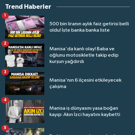
Trend Haberler
1
500 bin liranın aylık faiz getirisi belli
oldu! İşte banka banka liste
2
Manisa'da kanlı olay! Baba ve
oğlunu motosikletle takip edip
kurşun yağdırdı
3
Manisa'nın 6 ilçesini etkileyecek
çalışma
4
Manisa iş dünyasını yasa boğan
kayıp: Akın İzci hayatını kaybetti
5