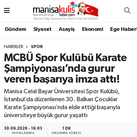
Asayiş
Yunusemre Nöbetçi Eczaneler
Gündem
Siyaset
Asayiş
Ekonomi
Ege Haberl
Ege Haberleri
Yunusemre Hava Durumu
HABERLER
SPOR
Ekonomi
Yunusemre Trafik Yoğunluk Haritası
MCBÜ Spor Kulübü Karate
Şampiyonası’nda gurur
Genel
Süper Lig Puan Durumu ve Fikstür
veren başarıya imza attı!
Gündem
Tüm Manşetler
Manisa Celal Bayar Üniversitesi Spor Kulübü,
İstanbul’da düzenlenen 30. Balkan Çocuklar
Resmi İlan
Son Dakika Haberleri
Karate Şampiyonası’nda elde ettiği başarıyla
üniversiteye büyük gurur yaşattı
Siyaset
Haber Arşivi
30.06.2026 - 16:03
1 DK
Spor
YAYINLANMA
OKUNMA SÜRESI