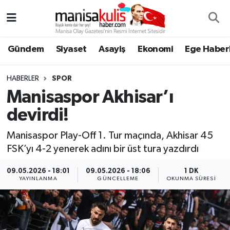
Asayiş
Yunusemre Nöbetçi Eczaneler
Gündem
Siyaset
Asayiş
Ekonomi
Ege Haberl
Ege Haberleri
Yunusemre Hava Durumu
HABERLER
SPOR
Ekonomi
Yunusemre Trafik Yoğunluk Haritası
Manisaspor Akhisar’ı
devirdi!
Genel
Süper Lig Puan Durumu ve Fikstür
Manisaspor Play-Off 1. Tur maçında, Akhisar 45
Gündem
Tüm Manşetler
FSK’yı 4-2 yenerek adını bir üst tura yazdırdı
Resmi İlan
Son Dakika Haberleri
09.05.2026 - 18:01
09.05.2026 - 18:06
1 DK
YAYINLANMA
GÜNCELLEME
OKUNMA SÜRESI
Siyaset
Haber Arşivi
Spor