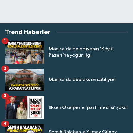
Trend Haberler
1
Manisa’da belediyenin ‘Köylü
Pazarı’na yoğun ilgi
2
Manisa’da dubleks ev satılıyor!
3
İlksen Özalper’e ‘parti meclisi’ şoku!
4
Semih Balaban'a Yılmaz Güney