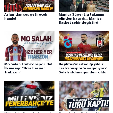
Aslan'dan ses getirecek
Manisa Süper Lig takımını
hamle!
elinden kaçırdı... Manisa
Basket şehir değiştirdi!
Mo Salah Trabzonspor'da!
Beşiktaş'ın istediği yıldız
İlk mesajı: "Bize her yer
Trabzonspor'a mı gidiyor?
Trabzon"
Salah iddiası gündem oldu