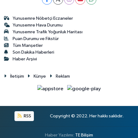
Yunusemre Nöbetçi Eczaneler
Yunusemre Hava Durumu
Yunusemre Trafik Yoğunluk Haritası
Puan Durumu ve Fikstür
Tüm Manşetler
Son Dakika Haberleri
Haber Arşivi
İletişim
Künye
Reklam
RSS
Copyright © 2022. Her hakkı saklıdır.
Haber Yazılımı:
TE Bilişim