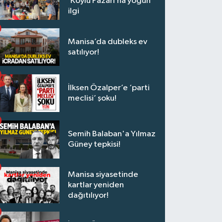
‘Köylü Pazarı’na yoğun
ilgi
Manisa’da dubleks ev
satılıyor!
İlksen Özalper’e ‘parti
meclisi’ şoku!
Semih Balaban'a Yılmaz
Güney tepkisi!
Manisa siyasetinde
kartlar yeniden
dağıtılıyor!