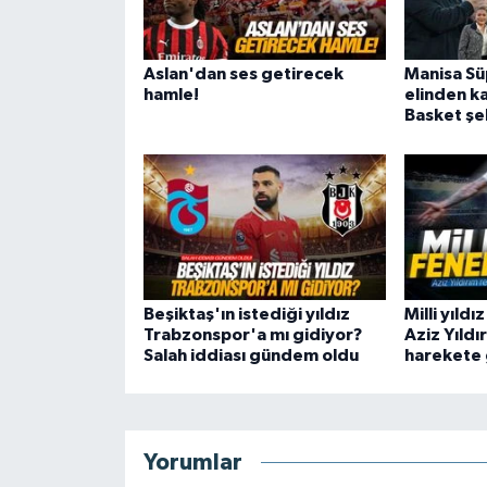
Aslan'dan ses getirecek
Manisa Süp
hamle!
elinden ka
Basket şeh
Beşiktaş'ın istediği yıldız
Milli yıld
Trabzonspor'a mı gidiyor?
Aziz Yıld
Salah iddiası gündem oldu
harekete 
Yorumlar