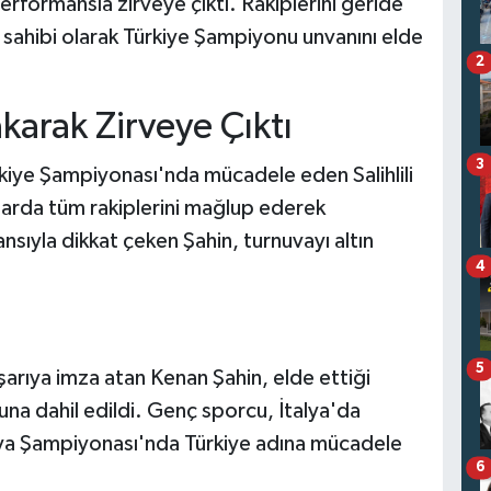
erformansla zirveye çıktı. Rakiplerini geride
 sahibi olarak Türkiye Şampiyonu unvanını elde
2
akarak Zirveye Çıktı
3
rkiye Şampiyonası'nda mücadele eden Salihlili
larda tüm rakiplerini mağlup ederek
nsıyla dikkat çeken Şahin, turnuvayı altın
4
5
şarıya imza atan Kenan Şahin, elde ettiği
na dahil edildi. Genç sporcu, İtalya'da
ya Şampiyonası'nda Türkiye adına mücadele
6