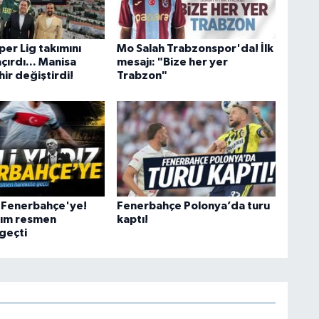
er Lig takımını
Mo Salah Trabzonspor'da! İlk
çırdı... Manisa
mesajı: "Bize her yer
ir değiştirdi!
Trabzon"
ız Fenerbahçe'ye!
Fenerbahçe Polonya’da turu
ırım resmen
kaptı!
geçti