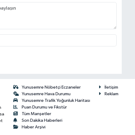
Yunusemre Nöbetçi Eczaneler
İletişim
Yunusemre Hava Durumu
Reklam
Yunusemre Trafik Yoğunluk Haritası
Puan Durumu ve Fikstür
n
Tüm Manşetler
isa
Son Dakika Haberleri
et
Haber Arşivi