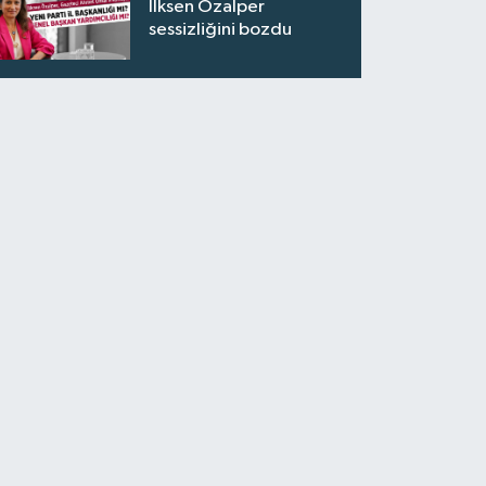
İlksen Özalper
sessizliğini bozdu