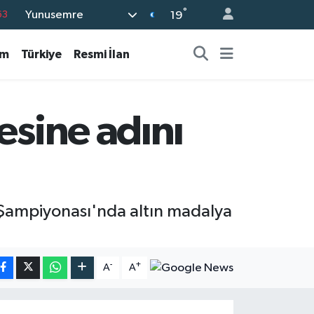
°
Yunusemre
63
19
16
am
Türkiye
Resmi İlan
02
07
45
esine adını
70
e Şampiyonası'nda altın madalya
-
+
A
A