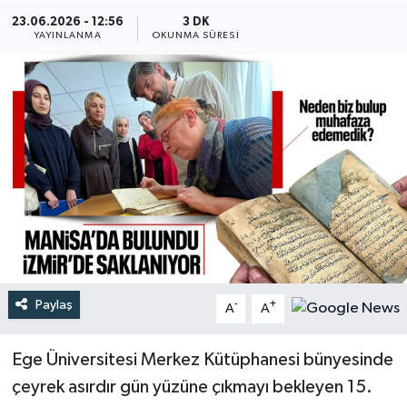
23.06.2026 - 12:56
3 DK
Türkiye
YAYINLANMA
OKUNMA SÜRESI
Yaşam
Paylaş
-
+
A
A
Ege Üniversitesi Merkez Kütüphanesi bünyesinde
çeyrek asırdır gün yüzüne çıkmayı bekleyen 15.