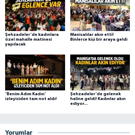
Şehzadeler'de kadınlara
Manisalılar akın etti!
özel mahalle matinesi
Binlerce kişi bir araya geldi
yapılacak
‘Benim Adım Kadın’
Şehzadeler'de gelenek
izleyiciden tam not aldı!
haline geldi! Kadınlar akın
ediyor...
Yorumlar