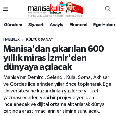
Asayiş
Yunusemre Nöbetçi Eczaneler
Gündem
Siyaset
Asayiş
Ekonomi
Ege Haberl
Ege Haberleri
Yunusemre Hava Durumu
HABERLER
KÜLTÜR SANAT
Ekonomi
Yunusemre Trafik Yoğunluk Haritası
Manisa'dan çıkarılan 600
yıllık miras İzmir'den
Genel
Süper Lig Puan Durumu ve Fikstür
dünyaya açılacak
Gündem
Tüm Manşetler
Manisa’nın Demirci, Selendi, Kula, Soma, Akhisar
ve Gördes ilçelerinden yıllar önce toplanarak Ege
Resmi İlan
Son Dakika Haberleri
Üniversitesi’ne kazandırılan yüzlerce yıllık el
yazması eserler, yeni bir projeyle yeniden
Siyaset
Haber Arşivi
incelenecek ve dijital ortama aktarılarak dünya
çapında araştırmacıların erişimine sunulacak.
Spor