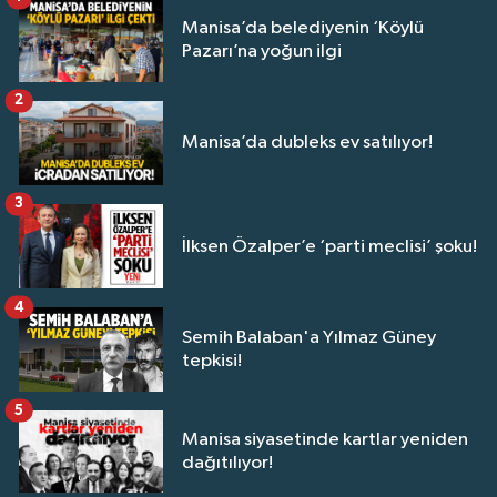
Manisa’da belediyenin ‘Köylü
Pazarı’na yoğun ilgi
2
Manisa’da dubleks ev satılıyor!
3
İlksen Özalper’e ‘parti meclisi’ şoku!
4
Semih Balaban'a Yılmaz Güney
tepkisi!
5
Manisa siyasetinde kartlar yeniden
dağıtılıyor!