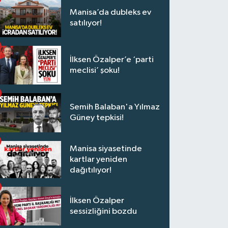
Manisa’da dubleks ev
satılıyor!
İlksen Özalper’e ‘parti
meclisi’ şoku!
Semih Balaban'a Yılmaz
Güney tepkisi!
Manisa siyasetinde
kartlar yeniden
dağıtılıyor!
İlksen Özalper
sessizliğini bozdu