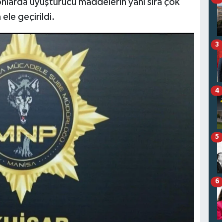
nlarda uyuşturucu maddelerin yanı sıra çok
ele geçirildi.
3
4
5
6