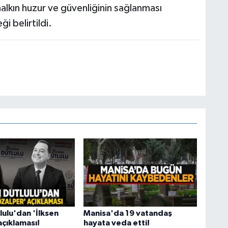
alkın huzur ve güvenliğinin sağlanması
i belirtildi.
lulu'dan 'İlksen
Manisa'da 19 vatandaş
açıklaması!
hayata veda etti!