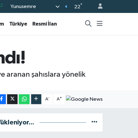
°
Yunusemre
08
22
02
am
Türkiye
Resmi İlan
16
4
11
ndı!
32
e aranan şahıslara yönelik
-
+
A
A
ükleniyor...