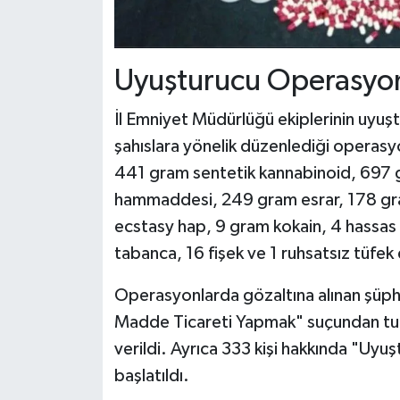
Uyuşturucu Operasyon
İl Emniyet Müdürlüğü ekiplerinin uyuş
şahıslara yönelik düzenlediği operasy
441 gram sentetik kannabinoid, 697
hammaddesi, 249 gram esrar, 178 gr
ecstasy hap, 9 gram kokain, 4 hassas t
tabanca, 16 fişek ve 1 ruhsatsız tüfek e
Operasyonlarda gözaltına alınan şüph
Madde Ticareti Yapmak" suçundan tutuk
verildi. Ayrıca 333 kişi hakkında "Uy
başlatıldı.