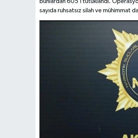
bunlardan 605'i tutuklandı. Operasyo
sayıda ruhsatsız silah ve mühimmat da 