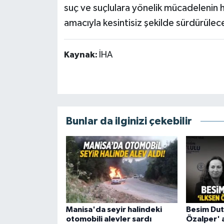
suç ve suçlulara yönelik mücadelenin h
amacıyla kesintisiz şekilde sürdürüleceğ
Kaynak:
İHA
Bunlar da ilginizi çekebilir
Manisa'da seyir halindeki
Besim Dut
otomobili alevler sardı
Özalper' 