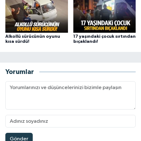
Alkollü sürücünün oyunu
17 yaşındaki çocuk sırtından
kısa sürdü!
bıçaklandı!
Yorumlar
Gönder