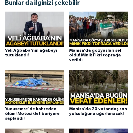
Bunlar da ilginizi çekebilir
Veli Ağbaba'nın ağabeyi
Manisa’da gözyaşları sel
tutuklandı!
oldu! Minik Fikri toprağa
verildi
Yunusemre'de kahreden
Manisa’da 20 vatandaş son
ölüm! Motosiklet bariyere
yolculuğuna uğurlanacak!
saplandı!