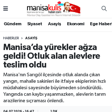
Asayiş
Yunusemre Nöbetçi Eczaneler
Gündem
Siyaset
Asayiş
Ekonomi
Ege Haberl
Ege Haberleri
Yunusemre Hava Durumu
HABERLER
ASAYIŞ
Ekonomi
Yunusemre Trafik Yoğunluk Haritası
Manisa’da yürekler ağza
geldi! Otluk alan alevlere
Genel
Süper Lig Puan Durumu ve Fikstür
teslim oldu
Gündem
Tüm Manşetler
Manisa'nın Sarıgöl ilçesinde otluk alanda çıkan
yangın, mahalle sakinleri ile itfaiye ekiplerinin hızlı
Resmi İlan
Son Dakika Haberleri
müdahalesi sayesinde büyümeden söndürüldü.
Yangında can kaybı yaşanmazken, alevlerin tarım
Siyaset
Haber Arşivi
arazilerine sıçraması önlendi.
Spor
04.07.2026 - 16:47
1 DK