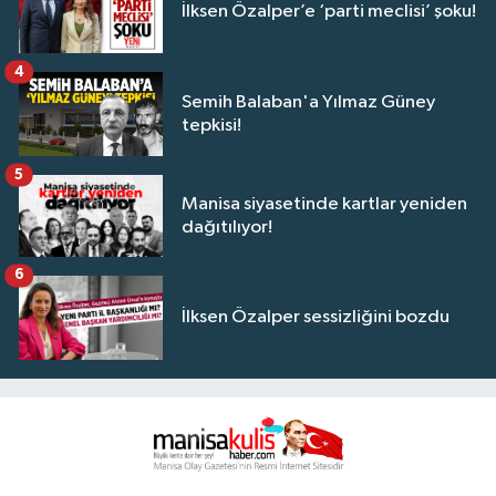
İlksen Özalper’e ‘parti meclisi’ şoku!
4
Semih Balaban'a Yılmaz Güney
tepkisi!
5
Manisa siyasetinde kartlar yeniden
dağıtılıyor!
6
İlksen Özalper sessizliğini bozdu