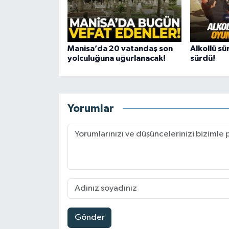
Manisa’da 20 vatandaş son
Alkollü sü
yolculuğuna uğurlanacak!
sürdü!
Yorumlar
Gönder