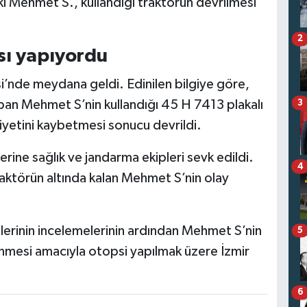
i Mehmet S., kullandığı traktörün devrilmesi
2
sı yapıyordu
si’nde meydana geldi. Edinilen bilgiye göre,
an Mehmet S’nin kullandığı 45 H 7413 plakalı
3
iyetini kaybetmesi sonucu devrildi.
erine sağlık ve jandarma ekipleri sevk edildi.
4
traktörün altında kalan Mehmet S’nin olay
plerinin incelemelerinin ardından Mehmet S’nin
5
enmesi amacıyla otopsi yapılmak üzere İzmir
6