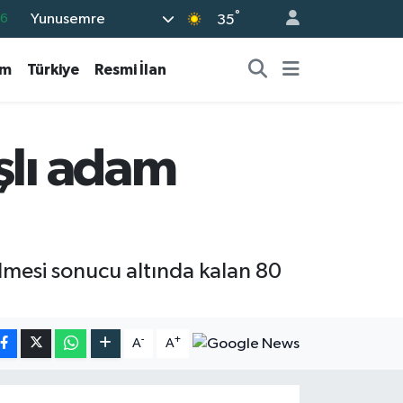
°
Yunusemre
16
35
06
am
Türkiye
Resmi İlan
02
.2
12
şlı adam
0
ilmesi sonucu altında kalan 80
-
+
A
A