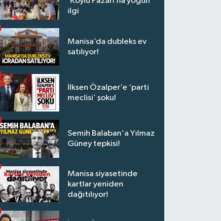
‘Köylü Pazarı’na yoğun
ilgi
Manisa’da dubleks ev
satılıyor!
İlksen Özalper’e ‘parti
meclisi’ şoku!
Semih Balaban'a Yılmaz
Güney tepkisi!
Manisa siyasetinde
kartlar yeniden
dağıtılıyor!