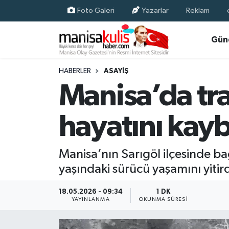
Foto Galeri
Yazarlar
Reklam
Asayiş
Yunusemre Nöbetçi Eczaneler
Gün
Ege Haberleri
Yunusemre Hava Durumu
HABERLER
ASAYIŞ
Manisa’da tr
Ekonomi
Yunusemre Trafik Yoğunluk Haritası
hayatını kayb
Genel
Süper Lig Puan Durumu ve Fikstür
Gündem
Tüm Manşetler
Manisa’nın Sarıgöl ilçesinde ba
yaşındaki sürücü yaşamını yitird
Resmi İlan
Son Dakika Haberleri
18.05.2026 - 09:34
1 DK
Siyaset
Haber Arşivi
YAYINLANMA
OKUNMA SÜRESI
Spor