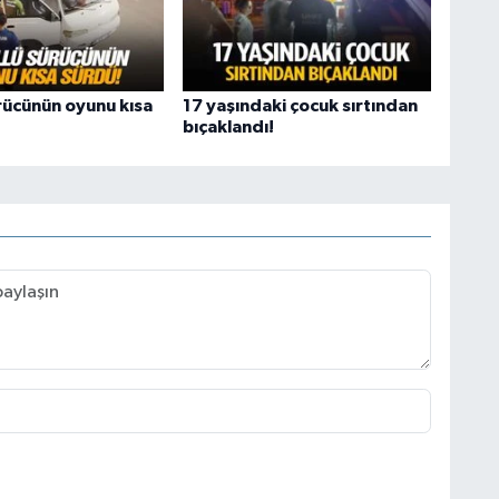
rücünün oyunu kısa
17 yaşındaki çocuk sırtından
bıçaklandı!