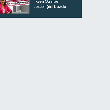
İlksen Özalper
sessizliğini bozdu