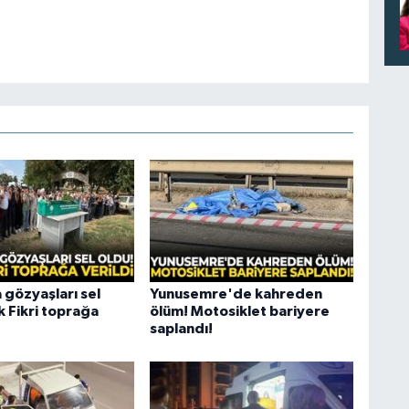
 gözyaşları sel
Yunusemre'de kahreden
k Fikri toprağa
ölüm! Motosiklet bariyere
saplandı!