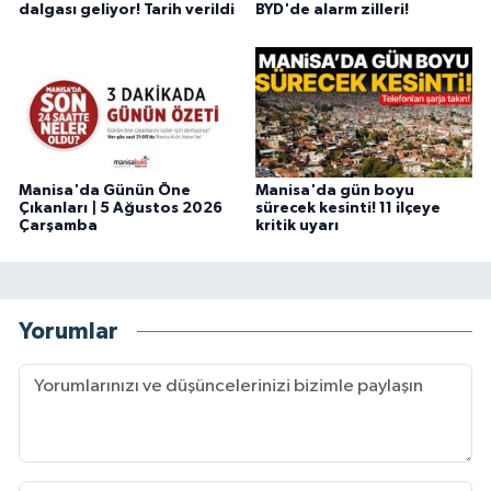
dalgası geliyor! Tarih verildi
BYD'de alarm zilleri!
Manisa'da Günün Öne
Manisa'da gün boyu
Çıkanları | 5 Ağustos 2026
sürecek kesinti! 11 ilçeye
Çarşamba
kritik uyarı
Yorumlar