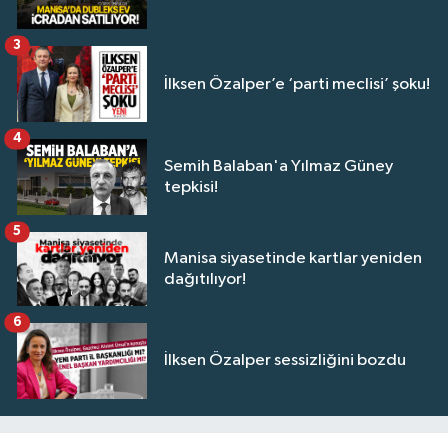
3
İlksen Özalper’e ‘parti meclisi’ şoku!
4
Semih Balaban'a Yılmaz Güney
tepkisi!
5
Manisa siyasetinde kartlar yeniden
dağıtılıyor!
6
İlksen Özalper sessizliğini bozdu