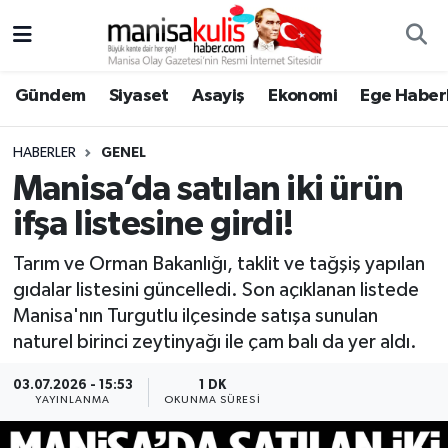
Asayiş
Yunusemre Nöbetçi Eczaneler
Gündem
Siyaset
Asayiş
Ekonomi
Ege Haberl
Ege Haberleri
Yunusemre Hava Durumu
HABERLER
GENEL
Ekonomi
Yunusemre Trafik Yoğunluk Haritası
Manisa’da satılan iki ürün
ifşa listesine girdi!
Genel
Süper Lig Puan Durumu ve Fikstür
Tarım ve Orman Bakanlığı, taklit ve tağşiş yapılan
Gündem
Tüm Manşetler
gıdalar listesini güncelledi. Son açıklanan listede
Manisa'nın Turgutlu ilçesinde satışa sunulan
Resmi İlan
Son Dakika Haberleri
naturel birinci zeytinyağı ile çam balı da yer aldı.
Siyaset
Haber Arşivi
03.07.2026 - 15:53
1 DK
YAYINLANMA
OKUNMA SÜRESI
Spor