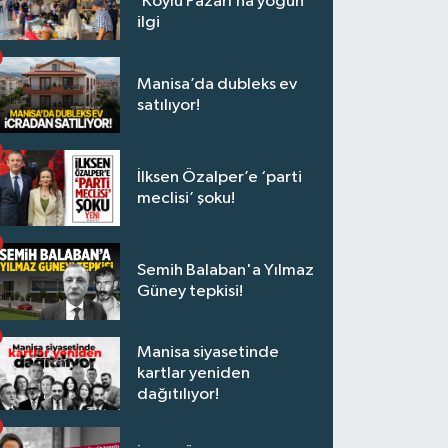
‘Köylü Pazarı’na yoğun
ilgi
Manisa’da dubleks ev
satılıyor!
İlksen Özalper’e ‘parti
meclisi’ şoku!
Semih Balaban'a Yılmaz
Güney tepkisi!
Manisa siyasetinde
kartlar yeniden
dağıtılıyor!