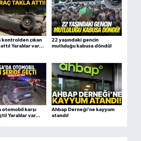
 kontrolden çıkan
22 yaşındaki gencin
 attı! Yaralılar var…
mutluluğu kabusa döndü!
 otomobil karşı
Ahbap Derneği’ne kayyum
i! Yaralılar var...
atandı!