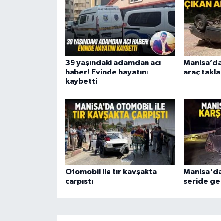
39 yaşındaki adamdan acı
Manisa’da
haber! Evinde hayatını
araç takla
kaybetti
Otomobil ile tır kavşakta
Manisa'da
çarpıştı
şeride geçt