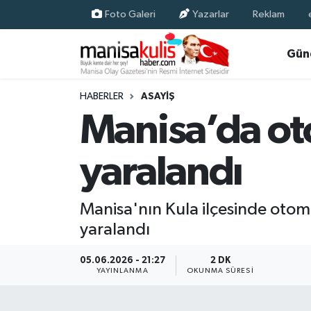
Foto Galeri
Yazarlar
Reklam
Asayiş
Yunusemre Nöbetçi Eczaneler
Gün
Ege Haberleri
Yunusemre Hava Durumu
HABERLER
ASAYIŞ
Manisa’da otom
Ekonomi
Yunusemre Trafik Yoğunluk Haritası
yaralandı
Genel
Süper Lig Puan Durumu ve Fikstür
Gündem
Tüm Manşetler
Manisa'nın Kula ilçesinde otomo
yaralandı
Resmi İlan
Son Dakika Haberleri
05.06.2026 - 21:27
2 DK
Siyaset
Haber Arşivi
YAYINLANMA
OKUNMA SÜRESI
Spor