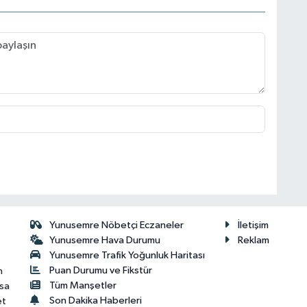
Yunusemre Nöbetçi Eczaneler
İletişim
Yunusemre Hava Durumu
Reklam
Yunusemre Trafik Yoğunluk Haritası
Puan Durumu ve Fikstür
n
Tüm Manşetler
isa
Son Dakika Haberleri
et