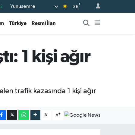
.2
°
Yunusemre
38
17
am
Türkiye
Resmi İlan
27
35
12
ı: 1 kişi ağır
19
en trafik kazasında 1 kişi ağır
-
+
A
A