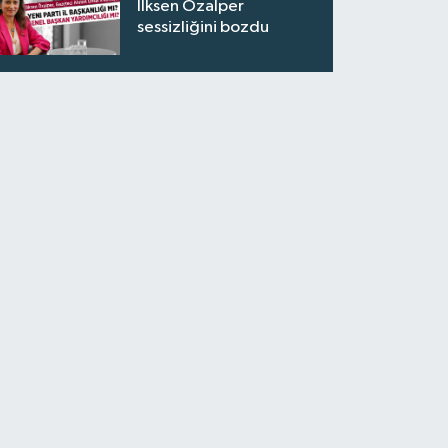
İlksen Özalper
sessizliğini bozdu