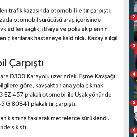
n trafik kazasında otomobil ile tır çarpıştı.
2
zada otomobil sürücüsü araç içerisinde
k edilen sağlık, itfaiye ve polis ekiplerinin
çıkarılarak hastaneye kaldırıldı. Kazayla ilgili
3
il Çarpıştı
4
nkara D300 Karayolu üzerindeki Eşme Kavşağı
ilgilere göre, kavşaktan ana yola çıkmak
03 EZ 457 plakalı otomobil ile Uşak yönünde
5
 G 80841 plakalı tır çarpıştı.
yan kısmına takılarak metrelerce sürüklendi.
de sıkıştı.
6