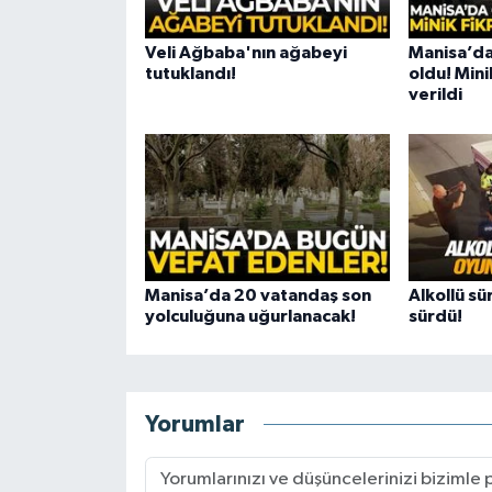
Veli Ağbaba'nın ağabeyi
Manisa’da
tutuklandı!
oldu! Mini
verildi
Manisa’da 20 vatandaş son
Alkollü sü
yolculuğuna uğurlanacak!
sürdü!
Yorumlar