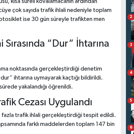
üsü, kısa süreli kovalamacanın ardından
üye çok sayıda trafik ihlali nedeniyle toplam
2
Motosiklet ise 30 gün süreyle trafikten men
i Sırasında “Dur” İhtarına
3
lama noktasında gerçekleştirdiği denetim
4
ur” ihtarına uymayarak kaçtığı bildirildi.
 sürede yakalandığı öğrenildi.
rafik Cezası Uygulandı
5
zla trafik ihlali gerçekleştirdiği tespit edildi.
kapsamında farklı maddelerden toplam 147 bin
6