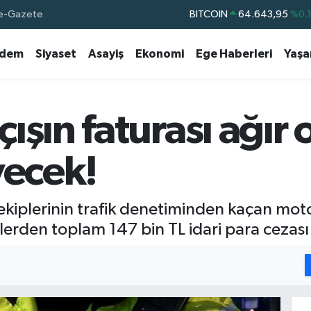
e-Gazete
BITCOIN
64.643,95
%0.
DOLAR
47,6704
%
dem
Siyaset
Asayiş
Ekonomi
Ege Haberleri
Yaş
EURO
55,0406
%-0.
STERLİN
64,2143
%
GRAM ALTIN
6500.87
%0.
ışın faturası ağır 
BİST100
13.799
%7
yecek!
 ekiplerinin trafik denetiminden kaçan mot
allerden toplam 147 bin TL idari para cezas