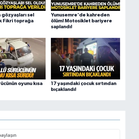
 gözyaşları sel
Yunusemre'de kahreden
k Fikri toprağa
ölüm! Motosiklet bariyere
saplandı!
rücünün oyunu kısa
17 yaşındaki çocuk sırtından
bıçaklandı!