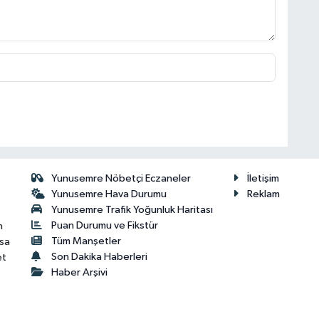
Yunusemre Nöbetçi Eczaneler
İletişim
Yunusemre Hava Durumu
Reklam
Yunusemre Trafik Yoğunluk Haritası
Puan Durumu ve Fikstür
n
Tüm Manşetler
isa
Son Dakika Haberleri
et
Haber Arşivi