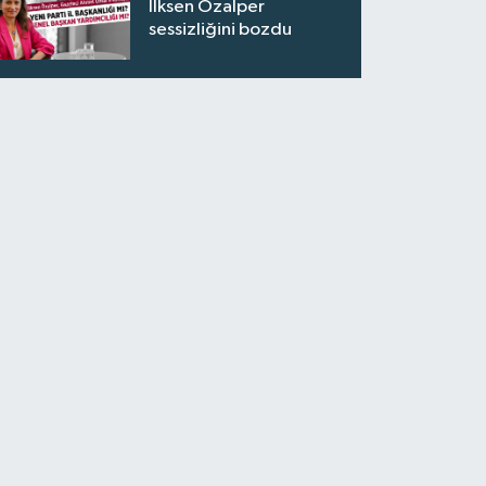
İlksen Özalper
sessizliğini bozdu