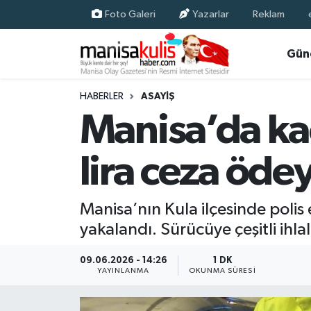
Foto Galeri
Yazarlar
Reklam
Asayiş
Yunusemre Nöbetçi Eczaneler
Gün
Ege Haberleri
Yunusemre Hava Durumu
HABERLER
ASAYIŞ
Manisa’da kaç
Ekonomi
Yunusemre Trafik Yoğunluk Haritası
lira ceza öde
Genel
Süper Lig Puan Durumu ve Fikstür
Gündem
Tüm Manşetler
Manisa’nın Kula ilçesinde polis
yakalandı. Sürücüye çeşitli ihl
Resmi İlan
Son Dakika Haberleri
09.06.2026 - 14:26
1 DK
Siyaset
Haber Arşivi
YAYINLANMA
OKUNMA SÜRESI
Spor