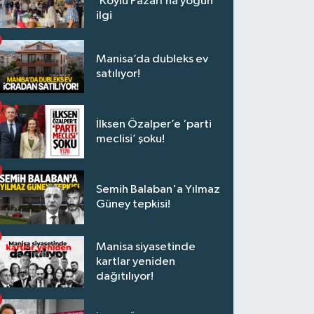
‘Köylü Pazarı’na yoğun
ilgi
Manisa’da dubleks ev
satılıyor!
İlksen Özalper’e ‘parti
meclisi’ şoku!
Semih Balaban'a Yılmaz
Güney tepkisi!
Manisa siyasetinde
kartlar yeniden
dağıtılıyor!