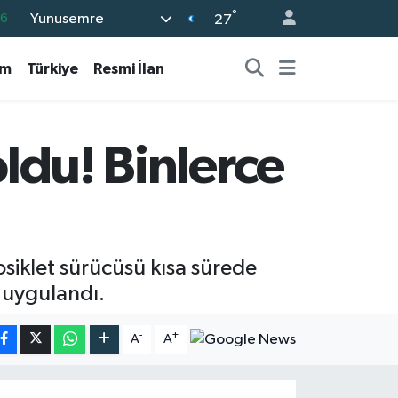
°
Yunusemre
16
27
0
am
Türkiye
Resmi İlan
08
0
12
oldu! Binlerce
0
osiklet sürücüsü kısa sürede
ı uygulandı.
-
+
A
A