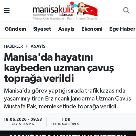
Asayiş
Yunusemre Nöbetçi Eczaneler
Gündem
Siyaset
Asayiş
Ekonomi
Ege Haberl
Ege Haberleri
Yunusemre Hava Durumu
HABERLER
ASAYIŞ
Ekonomi
Yunusemre Trafik Yoğunluk Haritası
Manisa'da hayatını
kaybeden uzman çavuş
Genel
Süper Lig Puan Durumu ve Fikstür
toprağa verildi
Gündem
Tüm Manşetler
Manisa’da görev yaptığı sırada trafik kazasında
yaşamını yitiren Erzincanlı Jandarma Uzman Çavuş
Resmi İlan
Son Dakika Haberleri
Mustafa Pak, memleketinde toprağa verildi.
Siyaset
Haber Arşivi
18.06.2026 - 09:53
1 DK
YAYINLANMA
OKUNMA SÜRESI
Spor