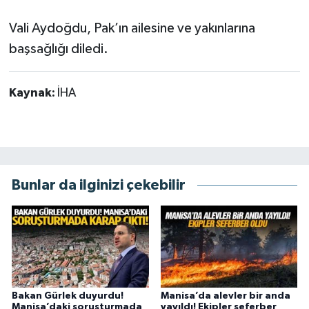
Vali Aydoğdu, Pak’ın ailesine ve yakınlarına
başsağlığı diledi.
Kaynak:
İHA
Bunlar da ilginizi çekebilir
Bakan Gürlek duyurdu!
Manisa’da alevler bir anda
Manisa’daki soruşturmada
yayıldı! Ekipler seferber