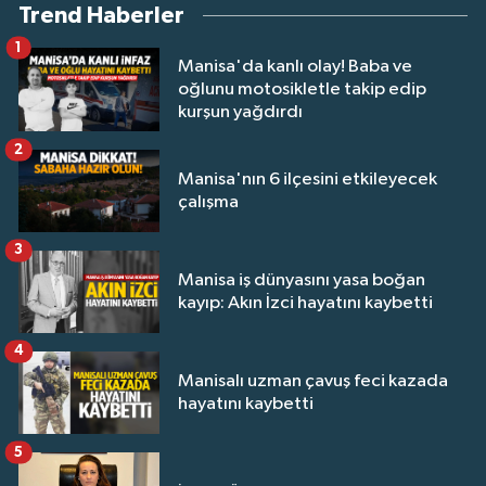
Trend Haberler
1
Manisa'da kanlı olay! Baba ve
oğlunu motosikletle takip edip
kurşun yağdırdı
2
Manisa'nın 6 ilçesini etkileyecek
çalışma
3
Manisa iş dünyasını yasa boğan
kayıp: Akın İzci hayatını kaybetti
4
Manisalı uzman çavuş feci kazada
hayatını kaybetti
5