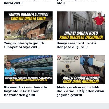
karar çıktı!
oldu
Yangın ihbarıyla gidildi...
Binayı saran kötü koku
Cinayet ortaya çıktı!
dehşete düşürdü!
Klasman hakemi denizde
Akülü çocuk aracını didik
kayboldu! Acı haber
didik aradılar! İçinden çıkan
hastaneden geldi
şaşkına çevirdi