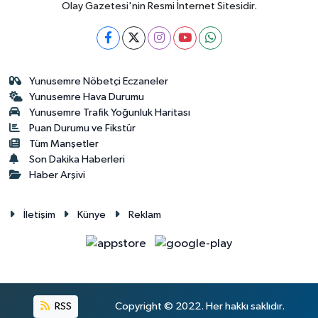
Olay Gazetesi'nin Resmi İnternet Sitesidir.
Yunusemre Nöbetçi Eczaneler
Yunusemre Hava Durumu
Yunusemre Trafik Yoğunluk Haritası
Puan Durumu ve Fikstür
Tüm Manşetler
Son Dakika Haberleri
Haber Arşivi
İletişim
Künye
Reklam
RSS
Copyright © 2022. Her hakkı saklıdır.