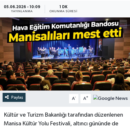
05.06.2026 - 10:09
1 DK
Türkiye
YAYINLANMA
OKUNMA SÜRESI
Yaşam
Paylaş
-
+
A
A
Kültür ve Turizm Bakanlığı tarafından düzenlenen
Manisa Kültür Yolu Festivali, altıncı gününde de