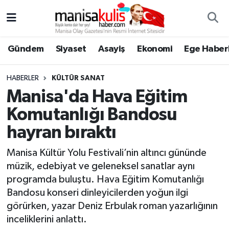
Asayiş
Yunusemre Nöbetçi Eczaneler
Gündem
Siyaset
Asayiş
Ekonomi
Ege Haberl
Ege Haberleri
Yunusemre Hava Durumu
HABERLER
KÜLTÜR SANAT
Ekonomi
Yunusemre Trafik Yoğunluk Haritası
Manisa'da Hava Eğitim
Komutanlığı Bandosu
Genel
Süper Lig Puan Durumu ve Fikstür
hayran bıraktı
Gündem
Tüm Manşetler
Manisa Kültür Yolu Festivali’nin altıncı gününde
müzik, edebiyat ve geleneksel sanatlar aynı
Resmi İlan
Son Dakika Haberleri
programda buluştu. Hava Eğitim Komutanlığı
Bandosu konseri dinleyicilerden yoğun ilgi
Siyaset
Haber Arşivi
görürken, yazar Deniz Erbulak roman yazarlığının
inceliklerini anlattı.
Spor