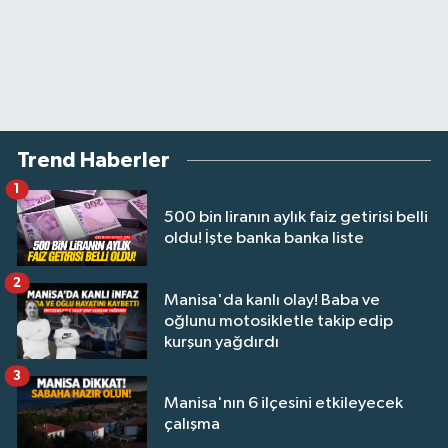
Trend Haberler
1
500 bin liranın aylık faiz getirisi belli
oldu! İşte banka banka liste
2
Manisa'da kanlı olay! Baba ve
oğlunu motosikletle takip edip
kurşun yağdırdı
3
Manisa'nın 6 ilçesini etkileyecek
çalışma