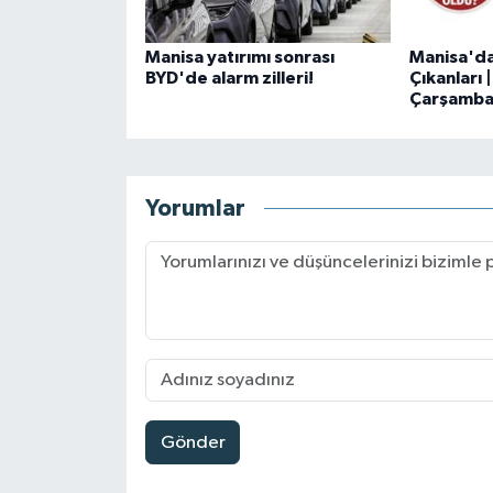
Manisa yatırımı sonrası
Manisa'd
BYD'de alarm zilleri!
Çıkanları
Çarşamb
Yorumlar
Gönder