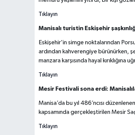
memuru yaşamını yitirdi, bir kişi gözalt
Tıklayın
Manisalı turistin Eskişehir şaşkınlığ
Eskişehir'in simge noktalarından Porsuk
ardından kahverengiye bürünürken, şehri
manzara karşısında hayal kırıklığına uğ
Tıklayın
Mesir Festivali sona erdi: Manisalıla
Manisa’da bu yıl 486’ncısı düzenlenen
kapsamında gerçekleştirilen Mesir Saç
Tıklayın