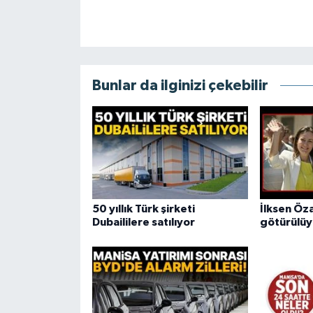
Bunlar da ilginizi çekebilir
50 yıllık Türk şirketi
İlksen Öz
Dubaililere satılıyor
götürülüy