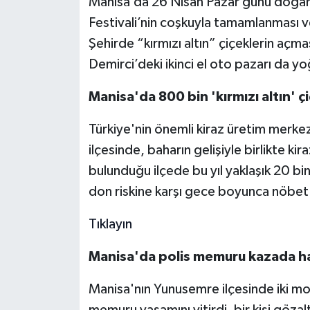
Manisa’da 26 Nisan Pazar günü doğanı
Festivali’nin coşkuyla tamamlanması ve
Şehirde “kırmızı altın” çiçeklerin açma
Demirci’deki ikinci el oto pazarı da yo
Manisa'da 800 bin 'kırmızı altın' çi
Türkiye'nin önemli kiraz üretim merkez
ilçesinde, baharın gelişiyle birlikte 
bulunduğu ilçede bu yıl yaklaşık 20 bin
don riskine karşı gece boyunca nöbet 
Tıklayın
Manisa'da polis memuru kazada ha
Manisa'nın Yunusemre ilçesinde iki mot