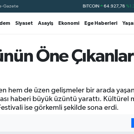
BITCOIN
64.927,78
%1.
e-Gazete
DOLAR
47,5894
%0.
dem
Siyaset
Asayiş
Ekonomi
Ege Haberleri
Yaş
EURO
55,0398
%-0.
STERLİN
64,1581
%0.
GRAM ALTIN
6527.85
%0.
nün Öne Çıkanları
BİST100
13.703
%
n hem de üzen gelişmeler bir arada yaşan
zası haberi büyük üzüntü yarattı. Kültürel 
Festivali ise görkemli şekilde sona erdi.