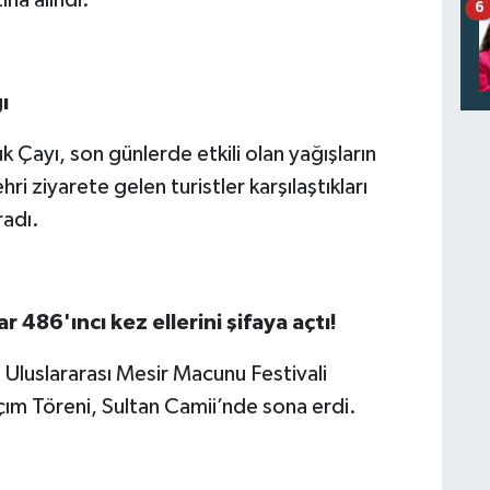
ına alındı.
6
ı
 Çayı, son günlerde etkili olan yağışların
 ziyarete gelen turistler karşılaştıkları
radı.
r 486'ıncı kez ellerini şifaya açtı!
 Uluslararası Mesir Macunu Festivali
ım Töreni, Sultan Camii’nde sona erdi.