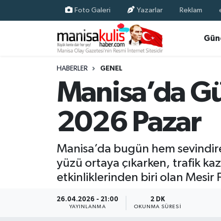
Foto Galeri
Yazarlar
Reklam
Asayiş
Yunusemre Nöbetçi Eczaneler
Gün
Ege Haberleri
Yunusemre Hava Durumu
HABERLER
GENEL
Manisa’da Gü
Ekonomi
Yunusemre Trafik Yoğunluk Haritası
2026 Pazar
Genel
Süper Lig Puan Durumu ve Fikstür
Gündem
Tüm Manşetler
Manisa’da bugün hem sevindire
yüzü ortaya çıkarken, trafik ka
Resmi İlan
Son Dakika Haberleri
etkinliklerinden biri olan Mesir 
Siyaset
Haber Arşivi
26.04.2026 - 21:00
2 DK
YAYINLANMA
OKUNMA SÜRESI
Spor