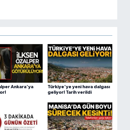
alper Ankara'ya
Türkiye'ye yeni hava dalgası
or!
geliyor! Tarih verildi