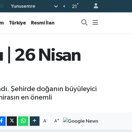
°
32
Yunusemre
21
08
am
Türkiye
Resmi İlan
02
16
54
 | 26 Nisan
11
dı. Şehirde doğanın büyüleyici
mirasın en önemli
-
+
A
A