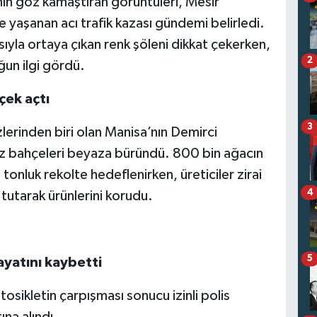
n göz kamaştıran görüntüleri, Mesir
 yaşanan acı trafik kazası gündemi belirledi.
sıyla ortaya çıkan renk şöleni dikkat çekerken,
2
ğun ilgi gördü.
çek açtı
3
lerinden biri olan Manisa’nın Demirci
kiraz bahçeleri beyaza büründü. 800 bin ağacın
 tonluk rekolte hedeflenirken, üreticiler zirai
4
tutarak ürünlerini korudu.
5
yatını kaybetti
osikletin çarpışması sonucu izinli polis