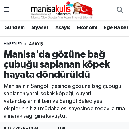
Asayiş
Yunusemre Nöbetçi Eczaneler
Gündem
Siyaset
Asayiş
Ekonomi
Ege Haberl
Ege Haberleri
Yunusemre Hava Durumu
HABERLER
ASAYIŞ
Ekonomi
Yunusemre Trafik Yoğunluk Haritası
Manisa'da gözüne bağ
çubuğu saplanan köpek
Genel
Süper Lig Puan Durumu ve Fikstür
hayata döndürüldü
Gündem
Tüm Manşetler
Manisa'nın Sarıgöl ilçesinde gözüne bağ çubuğu
saplanan yaralı sokak köpeği, duyarlı
Resmi İlan
Son Dakika Haberleri
vatandaşların ihbarı ve Sarıgöl Belediyesi
ekiplerinin hızlı müdahalesi sayesinde tedavi altına
Siyaset
Haber Arşivi
alınarak sağlığına kavuştu.
Spor
08.07.2026 - 10:41
1 DK