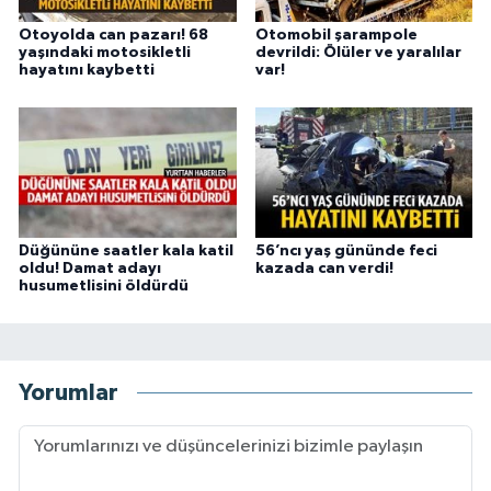
Otoyolda can pazarı! 68
Otomobil şarampole
yaşındaki motosikletli
devrildi: Ölüler ve yaralılar
hayatını kaybetti
var!
Düğününe saatler kala katil
56’ncı yaş gününde feci
oldu! Damat adayı
kazada can verdi!
husumetlisini öldürdü
Yorumlar