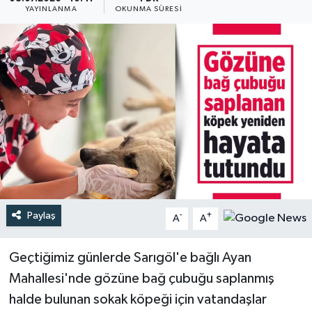
YAYINLANMA
OKUNMA SÜRESI
Türkiye
Yaşam
Paylaş
-
+
A
A
Geçtiğimiz günlerde Sarıgöl'e bağlı Ayan
Mahallesi'nde gözüne bağ çubuğu saplanmış
halde bulunan sokak köpeği için vatandaşlar