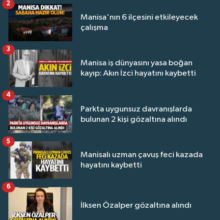
2
Manisa'nın 6 ilçesini etkileyecek
çalışma
3
Manisa iş dünyasını yasa boğan
kayıp: Akın İzci hayatını kaybetti
4
Parkta uygunsuz davranışlarda
bulunan 2 kişi gözaltına alındı
5
Manisalı uzman çavuş feci kazada
hayatını kaybetti
6
İlksen Özalper gözaltına alındı