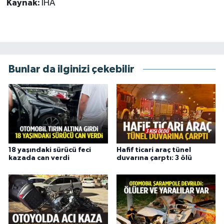
Kaynak:
İHA
Bunlar da ilginizi çekebilir
18 yaşındaki sürücü feci
Hafif ticari araç tünel
kazada can verdi
duvarına çarptı: 3 ölü