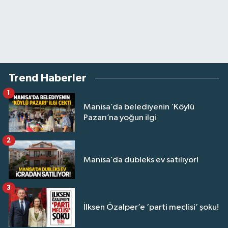
Trend Haberler
1
Manisa’da belediyenin ‘Köylü
Pazarı’na yoğun ilgi
2
Manisa’da dubleks ev satılıyor!
3
İlksen Özalper’e ‘parti meclisi’ şoku!