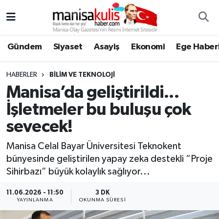
Asayiş
Yunusemre Nöbetçi Eczaneler
Gündem
Siyaset
Asayiş
Ekonomi
Ege Haberl
Ege Haberleri
Yunusemre Hava Durumu
HABERLER
BILIM VE TEKNOLOJI
Ekonomi
Yunusemre Trafik Yoğunluk Haritası
Manisa’da geliştirildi...
İşletmeler bu buluşu çok
Genel
Süper Lig Puan Durumu ve Fikstür
sevecek!
Gündem
Tüm Manşetler
Manisa Celal Bayar Üniversitesi Teknokent
bünyesinde geliştirilen yapay zeka destekli “Proje
Resmi İlan
Son Dakika Haberleri
Sihirbazı” büyük kolaylık sağlıyor...
Siyaset
Haber Arşivi
11.06.2026 - 11:50
3 DK
YAYINLANMA
OKUNMA SÜRESI
Spor