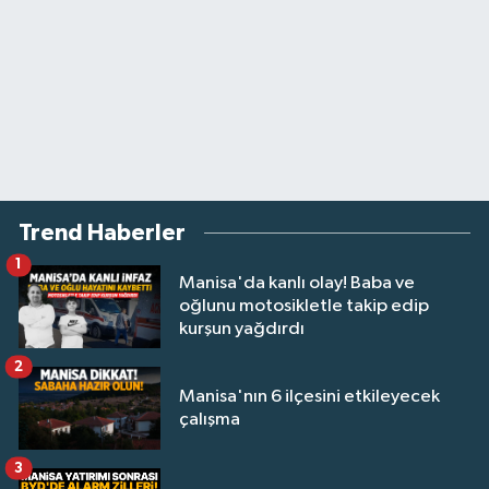
Trend Haberler
1
Manisa'da kanlı olay! Baba ve
oğlunu motosikletle takip edip
kurşun yağdırdı
2
Manisa'nın 6 ilçesini etkileyecek
çalışma
3