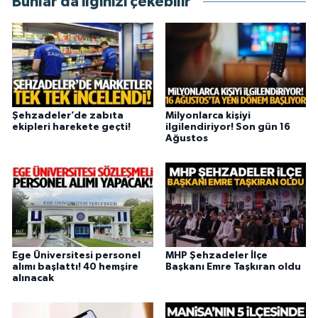
Bunlar da ilginizi çekebilir
Şehzadeler’de zabıta
Milyonlarca kişiyi
ekipleri harekete geçti!
ilgilendiriyor! Son gün 16
Ağustos
Ege Üniversitesi personel
MHP Şehzadeler İlçe
alımı başlattı! 40 hemşire
Başkanı Emre Taşkıran oldu
alınacak