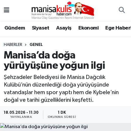
Asayiş
Yunusemre Nöbetçi Eczaneler
Gündem
Siyaset
Asayiş
Ekonomi
Ege Haberl
Ege Haberleri
Yunusemre Hava Durumu
HABERLER
GENEL
Ekonomi
Yunusemre Trafik Yoğunluk Haritası
Manisa’da doğa
yürüyüşüne yoğun ilgi
Genel
Süper Lig Puan Durumu ve Fikstür
Şehzadeler Belediyesi ile Manisa Dağcılık
Gündem
Tüm Manşetler
Kulübü’nün düzenlediği doğa yürüyüşünde
vatandaşlar hem spor yaptı hem de Kybele’nin
Resmi İlan
Son Dakika Haberleri
doğal ve tarihi güzelliklerini keşfetti.
Siyaset
Haber Arşivi
18.05.2026 - 11:30
1 DK
YAYINLANMA
OKUNMA SÜRESI
Spor