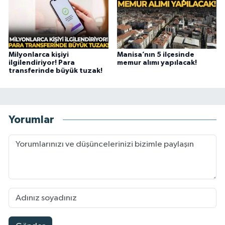
Milyonlarca kişiyi
Manisa’nın 5 ilçesinde
ilgilendiriyor! Para
memur alımı yapılacak!
transferinde büyük tuzak!
Yorumlar