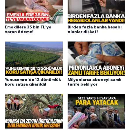
Emeklilere 35 bin TL'ye
Birden fazla banka hesabı
varan ödeme!
olanlar dikkat!
Yunusemre'de 12 dönümlük
Milyonlarca aboneyi zamlı
koru satışa çıkarıldı!
tarife bekliyor