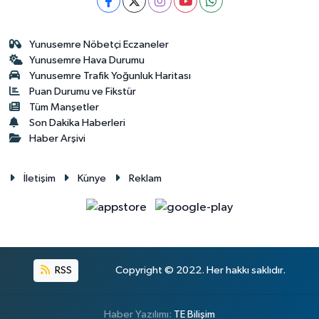
Yunusemre Nöbetçi Eczaneler
Yunusemre Hava Durumu
Yunusemre Trafik Yoğunluk Haritası
Puan Durumu ve Fikstür
Tüm Manşetler
Son Dakika Haberleri
Haber Arşivi
İletişim
Künye
Reklam
RSS
Copyright © 2022. Her hakkı saklıdır.
Haber Yazılımı:
TE Bilişim