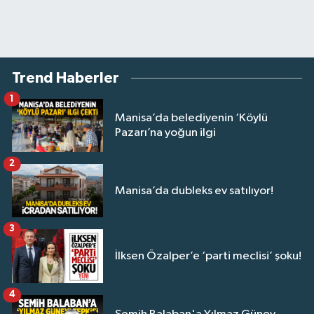
Trend Haberler
1
Manisa’da belediyenin ‘Köylü
Pazarı’na yoğun ilgi
2
Manisa’da dubleks ev satılıyor!
3
İlksen Özalper’e ‘parti meclisi’ şoku!
4