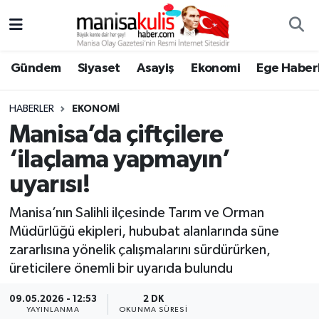
Asayiş
Yunusemre Nöbetçi Eczaneler
Gündem
Siyaset
Asayiş
Ekonomi
Ege Haberl
Ege Haberleri
Yunusemre Hava Durumu
HABERLER
EKONOMI
Ekonomi
Yunusemre Trafik Yoğunluk Haritası
Manisa’da çiftçilere
‘ilaçlama yapmayın’
Genel
Süper Lig Puan Durumu ve Fikstür
uyarısı!
Gündem
Tüm Manşetler
Manisa’nın Salihli ilçesinde Tarım ve Orman
Müdürlüğü ekipleri, hububat alanlarında süne
Resmi İlan
Son Dakika Haberleri
zararlısına yönelik çalışmalarını sürdürürken,
üreticilere önemli bir uyarıda bulundu
Siyaset
Haber Arşivi
09.05.2026 - 12:53
2 DK
Spor
YAYINLANMA
OKUNMA SÜRESI