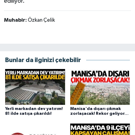
ediliyor.
Muhabir:
Özkan Çelik
Bunlar da ilginizi çekebilir
Yerli markadan dev yatırım!
Manisa'da dışarı çıkmak
81 ilde satışa çıkarıldı!
zorlaşacak! Rekor geliyor…