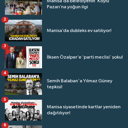
Manisa’da belediyenin ‘Köylü
Pazarı’na yoğun ilgi
2
Manisa’da dubleks ev satılıyor!
3
İlksen Özalper’e ‘parti meclisi’ şoku!
4
Semih Balaban'a Yılmaz Güney
tepkisi!
5
Manisa siyasetinde kartlar yeniden
dağıtılıyor!
6