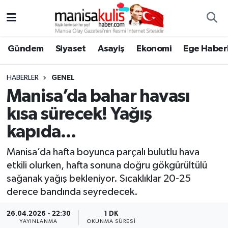
Asayiş
Yunusemre Nöbetçi Eczaneler
Gündem
Siyaset
Asayiş
Ekonomi
Ege Haberl
Ege Haberleri
Yunusemre Hava Durumu
HABERLER
GENEL
Ekonomi
Yunusemre Trafik Yoğunluk Haritası
Manisa’da bahar havası
kısa sürecek! Yağış
Genel
Süper Lig Puan Durumu ve Fikstür
kapıda...
Gündem
Tüm Manşetler
Manisa’da hafta boyunca parçalı bulutlu hava
etkili olurken, hafta sonuna doğru gökgürültülü
Resmi İlan
Son Dakika Haberleri
sağanak yağış bekleniyor. Sıcaklıklar 20-25
derece bandında seyredecek.
Siyaset
Haber Arşivi
26.04.2026 - 22:30
1 DK
Spor
YAYINLANMA
OKUNMA SÜRESI