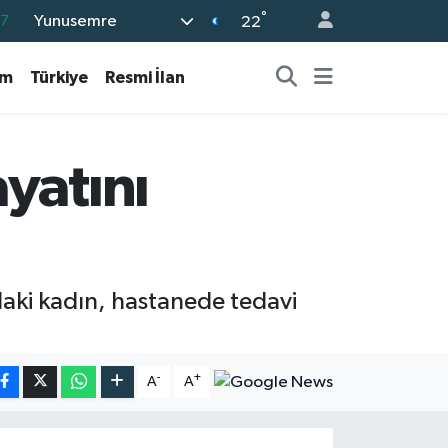
°
Yunusemre
18
22
32
am
Türkiye
Resmi İlan
38
59
14
yatını
87
ndaki kadın, hastanede tedavi
-
+
A
A