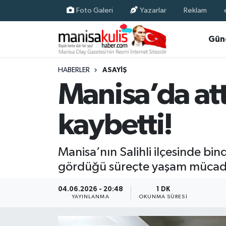
Foto Galeri
Yazarlar
Reklam
Asayiş
Yunusemre Nöbetçi Eczaneler
Gün
Ege Haberleri
Yunusemre Hava Durumu
HABERLER
ASAYIŞ
Manisa’da at
Ekonomi
Yunusemre Trafik Yoğunluk Haritası
kaybetti!
Genel
Süper Lig Puan Durumu ve Fikstür
Gündem
Tüm Manşetler
Manisa’nın Salihli ilçesinde bi
gördüğü süreçte yaşam mücadel
Resmi İlan
Son Dakika Haberleri
04.06.2026 - 20:48
1 DK
Siyaset
Haber Arşivi
YAYINLANMA
OKUNMA SÜRESI
Spor