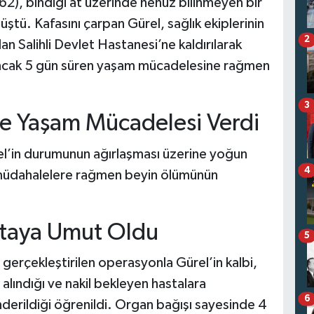
 (62), bindiği at üzerinde henüz bilinmeyen bir
tü. Kafasını çarpan Gürel, sağlık ekiplerinin
2
an Salihli Devlet Hastanesi’ne kaldırılarak
 Ancak 5 gün süren yaşam mücadelesine rağmen
3
e Yaşam Mücadelesi Verdi
’in durumunun ağırlaşması üzerine yoğun
4
m müdahalelere rağmen beyin ölümünün
staya Umut Oldu
5
 gerçekleştirilen operasyonla Gürel’in kalbi,
 alındığı ve nakil bekleyen hastalara
6
önderildiği öğrenildi. Organ bağışı sayesinde 4