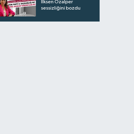
İlksen Özalper
sessizliğini bozdu