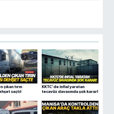
 çıkan tırın
KKTC'de infial yaratan
ehşet saçtı!
tecavüz davasında şok karar!