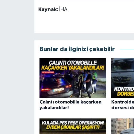
Kaynak:
İHA
Bunlar da ilginizi çekebilir
Çalıntı otomobille kaçarken
Kontrolden
yakalandılar!
dorsesi d