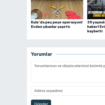
Kula'da peş peşe operasyon!
39 yaşınd
Evden çıkanlar şaşırttı
haber! Ev
kaybetti
Yorumlar
Gönder