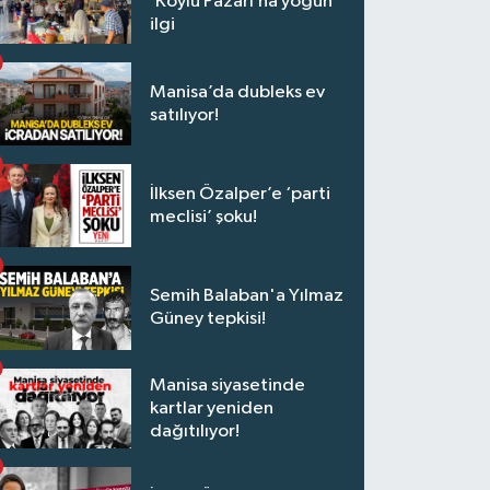
‘Köylü Pazarı’na yoğun
ilgi
Manisa’da dubleks ev
satılıyor!
İlksen Özalper’e ‘parti
meclisi’ şoku!
Semih Balaban'a Yılmaz
Güney tepkisi!
Manisa siyasetinde
kartlar yeniden
dağıtılıyor!