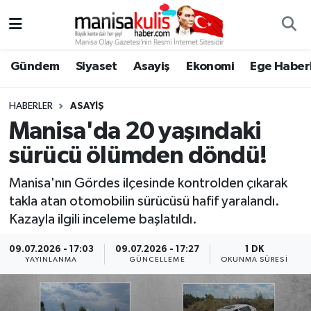
Asayiş
Yunusemre Nöbetçi Eczaneler
Gündem
Siyaset
Asayiş
Ekonomi
Ege Haberl
Ege Haberleri
Yunusemre Hava Durumu
HABERLER
ASAYIŞ
Ekonomi
Yunusemre Trafik Yoğunluk Haritası
Manisa'da 20 yaşındaki
sürücü ölümden döndü!
Genel
Süper Lig Puan Durumu ve Fikstür
Manisa'nın Gördes ilçesinde kontrolden çıkarak
Gündem
Tüm Manşetler
takla atan otomobilin sürücüsü hafif yaralandı.
Kazayla ilgili inceleme başlatıldı.
Resmi İlan
Son Dakika Haberleri
09.07.2026 - 17:03
09.07.2026 - 17:27
1 DK
YAYINLANMA
GÜNCELLEME
OKUNMA SÜRESI
Siyaset
Haber Arşivi
Spor