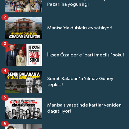
Pazarı’na yoğun ilgi
2
Manisa’da dubleks ev satılıyor!
3
İlksen Özalper’e ‘parti meclisi’ şoku!
4
Semih Balaban'a Yılmaz Güney
tepkisi!
5
Manisa siyasetinde kartlar yeniden
dağıtılıyor!
6